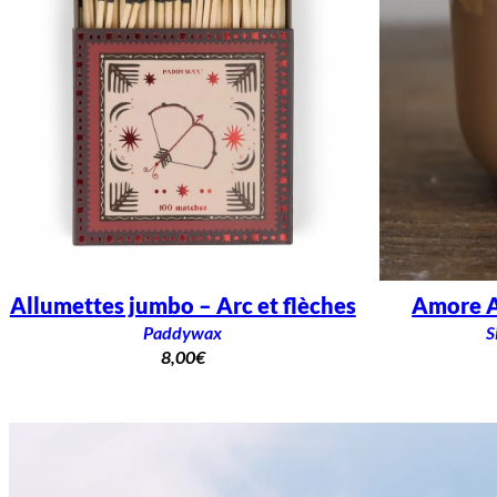
Allumettes jumbo – Arc et flèches
Amore A
Paddywax
S
8,00
€