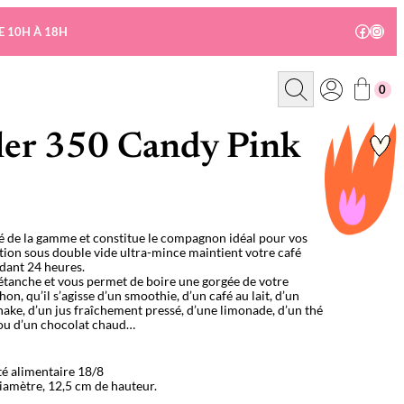
Facebo
Insta
E 10H À 18H
R
0
e
c
h
e
ler 350 Candy Pink
r
c
h
e
né de la gamme et constitue le compagnon idéal pour vos
ion sous double vide ultra-mince maintient votre café
dant 24 heures.
étanche et vous permet de boire une gorgée de votre
n, qu’il s’agisse d’un smoothie, d’un café au lait, d’un
shake, d’un jus fraîchement pressé, d’une limonade, d’un thé
s ou d’un chocolat chaud…
té alimentaire 18/8
diamètre, 12,5 cm de hauteur.