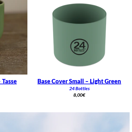
 Tasse
Base Cover Small – Light Green
24 Bottles
8,00
€