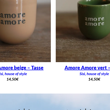
more beige – Tasse
Amore Amore vert –
isi, house of style
Sisi, house of style
14,50
€
14,50
€