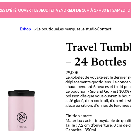
ES D’ÉTÉ: OUVERT LE JEUDI ET VENDREDI DE 10H À 17H30 ET SAMEDI D
Eshop
La boutique
Les marques
Le studio
Contact
Travel Tumb
– 24 Bottles
29,00
€
Le gobelet de voyage est le dernier 
déplacements quotidiens. La concept
chaud pendant 6 heures et froid pen
Le bouchon « Sip and Go » est 100% 
boisson dès que vous ouvrez le boucho
café glacé, d’un cocktail, d’un milk-
glacé au citron, d’un jus de légume
Finition : mate
Matériau : acier inoxydable de quali
Taille : 7,2 cm d’ouverture, 8 cm de 
Capacité : 350ml