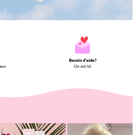
Besoin d’aide?
œur
On est là!