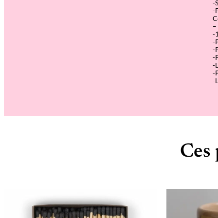
-
-
C
–
-
-
-
-
-
-
-
Ces 