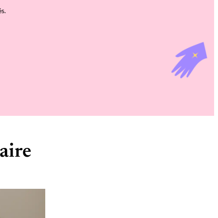
s.
aire