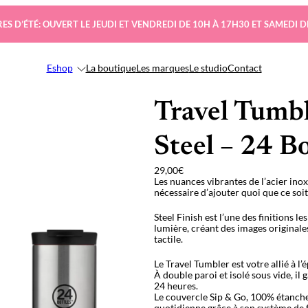
ES D’ÉTÉ: OUVERT LE JEUDI ET VENDREDI DE 10H À 17H30 ET SAMEDI D
Eshop
La boutique
Les marques
Le studio
Contact
Travel Tumb
Steel – 24 Bo
29,00
€
Les nuances vibrantes de l’acier inoxy
nécessaire d’ajouter quoi que ce soit 
Steel Finish est l’une des finitions l
lumière, créant des images originale
tactile.
Le Travel Tumbler est votre allié à l
À double paroi et isolé sous vide, i
24 heures.
Le couvercle Sip & Go, 100% étanche
quotidienne grâce à son système de f