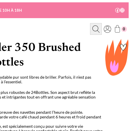
Facebo
Insta
E 10H À 18H
R
0
e
c
h
e
ler 350 Brushed
r
c
h
ttles
e
dable pur sont libres de briller. Parfois, il n’est pas
à l’essentiel.
es plus robustes de 24Bottles. Son aspect brut reflète la
s et intrigantes tout en offrant une agréable sensation
’épreuve des navettes pendant l’heure de pointe.
l garde votre café chaud pendant 6 heures et froid pendant
, est spécialement conçu pour suivre votre vie
ermeture à bascule confortable et sûr. Parfait pour votre