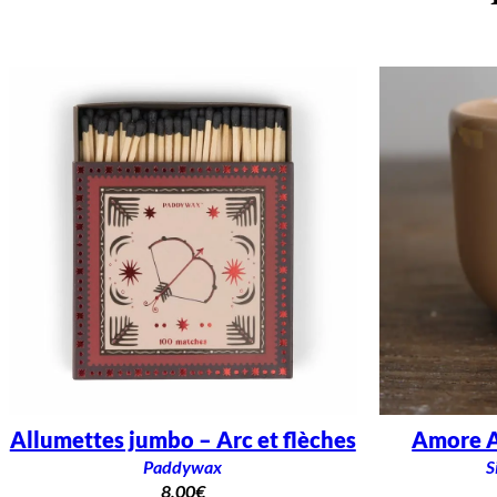
Allumettes jumbo – Arc et flèches
Amore A
Paddywax
S
8,00
€