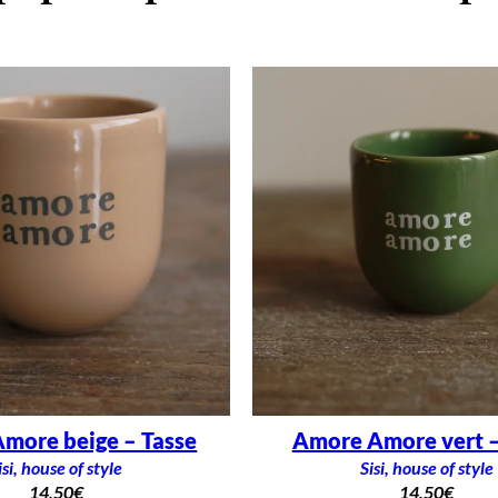
more beige – Tasse
Amore Amore vert –
isi, house of style
Sisi, house of style
14,50
€
14,50
€