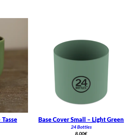
 Tasse
Base Cover Small – Light Green
24 Bottles
8,00
€