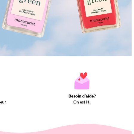
Besoin d’aide?
œur
On est là!