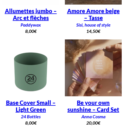
Allumettes jumbo –
Amore Amore beige
Arc et flèches
– Tasse
Paddywax
Sisi, house of style
8,00
€
14,50
€
Base Cover Small –
Be your own
Light Green
sunshine – Card Set
24 Bottles
Anna Cosma
8,00
€
20,00
€