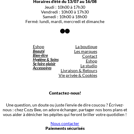
Horaires d’été du 13/07 au 16/08
Jeudi : 10h00 à 17h30
Vendredi : 10h00 à 17h30
Samedi : 10h00 à 18h00
Fermé: lundi, mardi, mercredi et dimanche
Facebook
Instagram
Eshop
La boutique
Beauté
Les marques
Bien-être
Contact
Hygiène & Soins
Eshop
Se faire plaisir
Le studio
Accessoires
Livraison & Retours
Vie privée & Cookies
Contactez-nous!
Une question, un doute ou juste l’envie de dire coucou ? Écrivez-
nous : chez Cozy Bee, on adore échanger, partager nos bons plans et
vous aider à dénicher les pépites qui feront briller votre quotidien !
Nous contacter
Paiements sécurisés