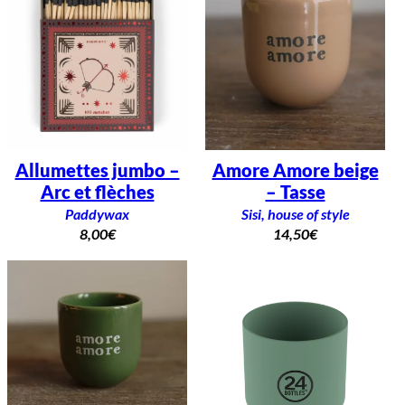
Allumettes jumbo –
Amore Amore beige
Arc et flèches
– Tasse
Paddywax
Sisi, house of style
8,00
€
14,50
€