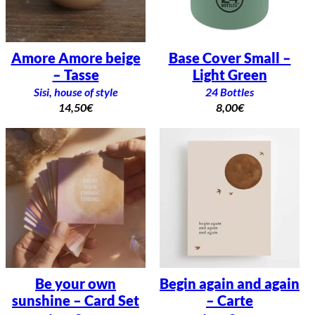
Amore Amore beige
Base Cover Small –
– Tasse
Light Green
Sisi, house of style
24 Bottles
14,50
€
8,00
€
Be your own
Begin again and again
sunshine – Card Set
– Carte