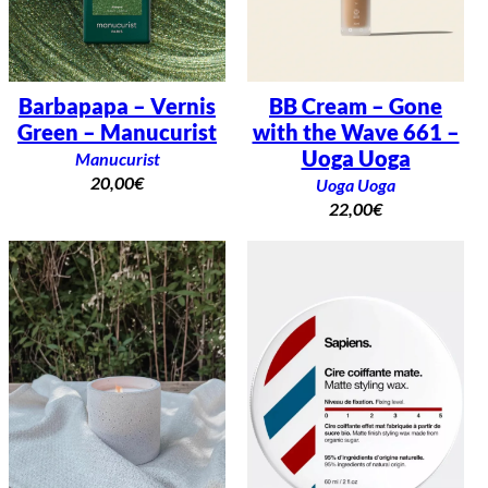
Barbapapa – Vernis
BB Cream – Gone
Green – Manucurist
with the Wave 661 –
Uoga Uoga
Manucurist
20,00
€
Uoga Uoga
22,00
€