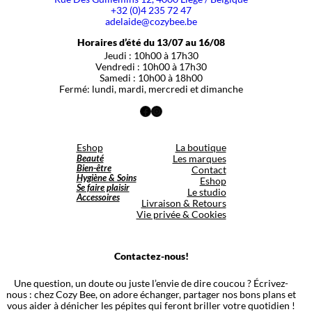
+32 (0)4 235 72 47
adelaide@cozybee.be
Horaires d’été du 13/07 au 16/08
Jeudi : 10h00 à 17h30
Vendredi : 10h00 à 17h30
Samedi : 10h00 à 18h00
Fermé: lundi, mardi, mercredi et dimanche
Facebook
Instagram
Eshop
La boutique
Beauté
Les marques
Bien-être
Contact
Hygiène & Soins
Eshop
Se faire plaisir
Le studio
Accessoires
Livraison & Retours
Vie privée & Cookies
Contactez-nous!
Une question, un doute ou juste l’envie de dire coucou ? Écrivez-
nous : chez Cozy Bee, on adore échanger, partager nos bons plans et
vous aider à dénicher les pépites qui feront briller votre quotidien !