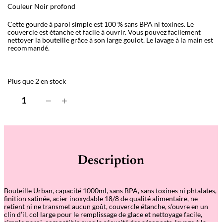
Couleur Noir profond
Cette gourde à paroi simple est 100 % sans BPA ni toxines. Le
couvercle est étanche et facile à ouvrir. Vous pouvez facilement
nettoyer la bouteille grâce à son large goulot. Le lavage à la main est
recommandé.
Plus que 2 en stock
q
−
+
u
a
n
t
i
t
é
Description
d
e
U
r
Bouteille Urban, capacité 1000ml, sans BPA, sans toxines ni phtalates,
b
finition satinée, acier inoxydable 18/8 de qualité alimentaire, ne
a
retient ni ne transmet aucun goût, couvercle étanche, s’ouvre en un
n
clin d’
il, col large pour le remplissage de glace et nettoyage facile,
B