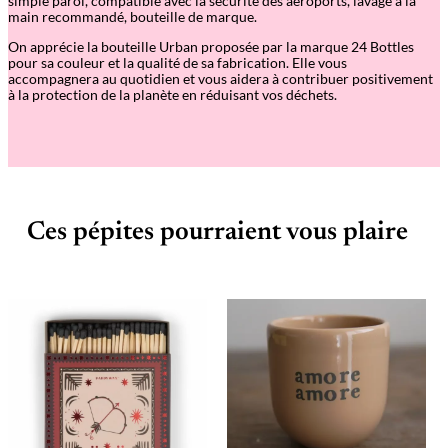
simple paroi, compatible avec la s
écurité des aéroports, lavage à la
o
main recommandé, bouteille de marque.
t
t
On apprécie la bouteille Urban proposée par la marque 24 Bottles
l
pour sa couleur et la qualité de sa fabrication. Elle vous
e
accompagnera au quotidien et vous aidera à contribuer positivement
S
à la protection de la planète en réduisant vos déchets.
t
o
n
e
T
u
x
e
d
Ces pépites pourraient vous plaire
o
B
l
a
c
k
1
0
0
0
m
l