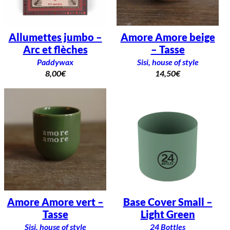
Allumettes jumbo –
Amore Amore beige
Arc et flèches
– Tasse
Paddywax
Sisi, house of style
8,00
€
14,50
€
Amore Amore vert –
Base Cover Small –
Tasse
Light Green
Sisi, house of style
24 Bottles