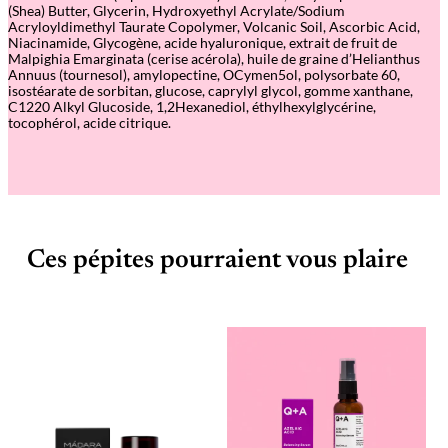
(Shea) Butter, Glycerin, Hydroxyethyl Acrylate/Sodium
Acryloyldimethyl Taurate Copolymer, Volcanic Soil, Ascorbic Acid,
Niacinamide, Glycogène, acide hyaluronique, extrait de fruit de
Malpighia Emarginata (cerise acérola), huile de graine d’Helianthus
Annuus (tournesol), amylopectine, OCymen5ol, polysorbate 60,
isostéarate de sorbitan, glucose, caprylyl glycol, gomme xanthane,
C1220 Alkyl Glucoside, 1,2Hexanediol, éthylhexylglycérine,
tocophérol, acide citrique.
Ces pépites pourraient vous plaire