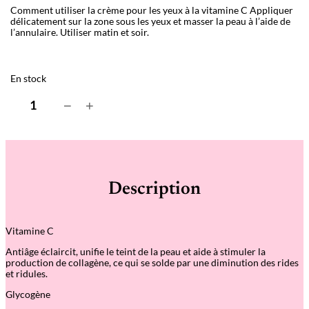
Comment utiliser la crème pour les yeux à la vitamine C Appliquer
délicatement sur la zone sous les yeux et masser la peau à l’aide de
l’annulaire. Utiliser matin et soir.
En stock
q
−
+
u
a
n
t
i
t
é
Description
d
e
V
i
Vitamine C
t
a
Antiâge éclaircit, unifie le teint de la peau et aide à stimuler la
m
production de collagène, ce qui se solde par une diminution des rides
i
et ridules.
n
C
Glycogène
E