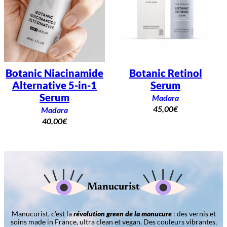
Botanic Niacinamide
Botanic Retinol
Alternative 5-in-1
Serum
Serum
Madara
45,00
€
Madara
40,00
€
Manucurist
Manucurist, c’est la
révolution green de la manucure
: des vernis et
soins made in France, ultra clean et vegan. Des couleurs vibrantes,