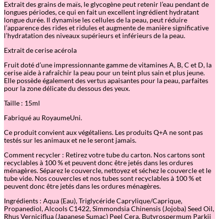
y
Extrait des grains de maïs, le glycogène peut retenir l’eau pendant de
e
longues périodes, ce qui en fait un excellent ingrédient hydratant
C
longue durée. Il dynamise les cellules de la peau, peut réduire
r
l’apparence des rides et ridules et augmente de manière significative
e
l’hydratation des niveaux supérieurs et inférieurs de la peau.
a
m
Extrait de cerise acérola
Fruit doté d’une impressionnante gamme de vitamines A, B, C et D, la
cerise aide à rafraîchir la peau pour un teint plus sain et plus jeune.
Elle possède également des vertus apaisantes pour la peau, parfaites
pour la zone délicate du dessous des yeux.
Taille : 15ml
Fabriqué au RoyaumeUni.
Ce produit convient aux végétaliens. Les produits Q+A ne sont pas
testés sur les animaux et ne le seront jamais.
Comment recycler : Retirez votre tube du carton. Nos cartons sont
recyclables à 100 % et peuvent donc être jetés dans les ordures
ménagères. Séparez le couvercle, nettoyez et séchez le couvercle et le
tube vide. Nos couvercles et nos tubes sont recyclables à 100 % et
peuvent donc être jetés dans les ordures ménagères.
Ingrédients : Aqua (Eau), Triglycéride Caprylique/Caprique,
Propanediol, Alcools C1422, Simmondsia Chinensis (Jojoba) Seed Oil,
Rhus Verniciflua (Japanese Sumac) Peel Cera, Butyrospermum Parkii