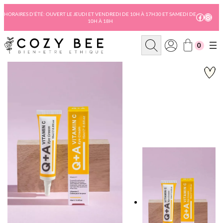
Aller
au
HORAIRES D’ÉTÉ: OUVERT LE JEUDI ET VENDREDI DE 10H À 17H30 ET SAMEDI DE
Facebo
Insta
10H À 18H
contenu
R
0
e
c
h
e
r
c
h
e