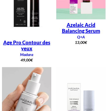
Azelaic Acid
Balancing Serum
Q+A
Age Pro Contour des
13,00
€
yeux
Madara
49,00
€