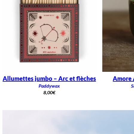
Allumettes jumbo – Arc et flèches
Amore A
Paddywax
S
8,00
€