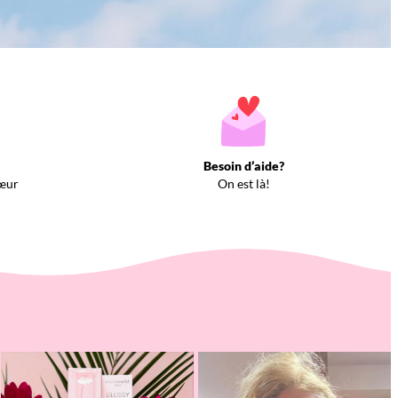
Besoin d’aide?
œur
On est là!