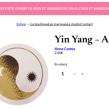
ES D’ÉTÉ: OUVERT LE JEUDI ET VENDREDI DE 10H À 17H30 ET SAMEDI D
Eshop
La boutique
Les marques
Le studio
Contact
Yin Yang – A
Anna Cosma
2,00
€
En stock
q
−
+
u
a
n
t
i
t
é
d
e