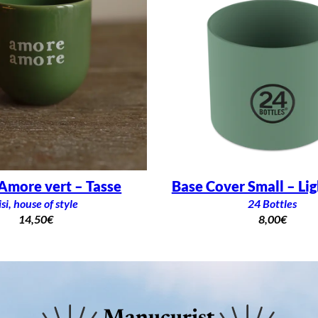
more vert – Tasse
Base Cover Small – Li
isi, house of style
24 Bottles
14,50
€
8,00
€