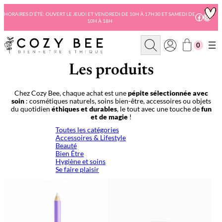
Aller
au
HORAIRES D’ÉTÉ: OUVERT LE JEUDI ET VENDREDI DE 10H À 17H30 ET SAMEDI DE
Facebo
Insta
10H À 18H
contenu
R
0
e
c
h
Les produits
e
r
c
Chez Cozy Bee, chaque achat est une
pépite sélectionnée avec
h
soin
: cosmétiques naturels, soins bien-être, accessoires ou objets
e
du quotidien
éthiques et durables
, le tout avec une touche de
fun
et de magie
!
Toutes les catégories
Accessoires & Lifestyle
Beauté
Bien Être
Hygiène et soins
Se faire plaisir