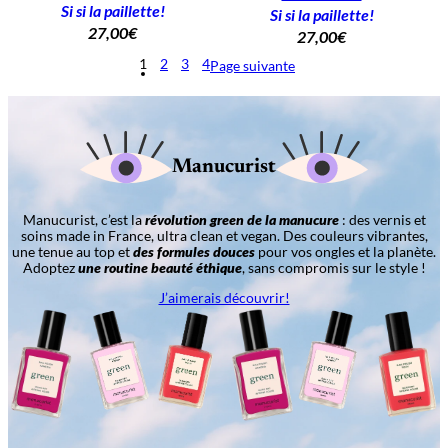
Si si la paillette!
Si si la paillette!
27,00
€
27,00
€
1
2
3
4
Page suivante
Manucurist
Manucurist, c’est la
révolution green de la manucure
: des vernis et
soins made in France, ultra clean et vegan. Des couleurs vibrantes,
une tenue au top et
des formules douces
pour vos ongles et la planète.
Adoptez
une routine beauté éthique
, sans compromis sur le style !
J’aimerais découvrir!