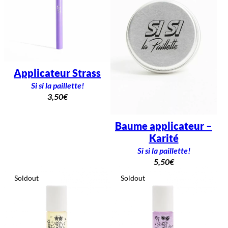
Applicateur Strass
Si si la paillette!
3,50
€
Baume applicateur –
Karité
Si si la paillette!
5,50
€
Soldout
Soldout