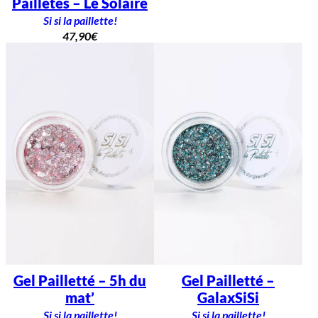
Pailletés – Le Solaire
Si si la paillette!
47,90
€
Gel Pailletté – 5h du
Gel Pailletté –
mat’
GalaxSiSi
Si si la paillette!
Si si la paillette!