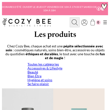
Aller
au
HORAIRES D’ÉTÉ: OUVERT LE JEUDI ET VENDREDI DE 10H À 17H30 ET SAMEDI DE
Facebo
Insta
10H À 18H
contenu
R
0
e
c
h
Les produits
e
r
c
Chez Cozy Bee, chaque achat est une
pépite sélectionnée avec
h
soin
: cosmétiques naturels, soins bien-être, accessoires ou objets
e
du quotidien
éthiques et durables
, le tout avec une touche de
fun
et de magie
!
Toutes les catégories
Accessoires & Lifestyle
Beauté
Bien Être
Hygiène et soins
Se faire plaisir