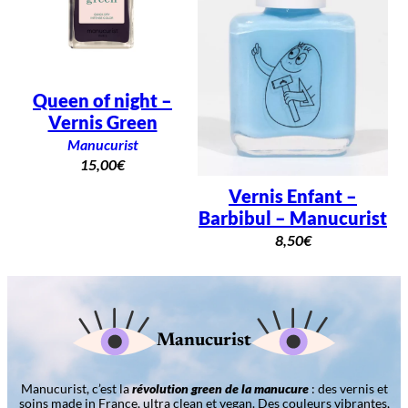
Queen of night –
Vernis Green
Manucurist
15,00
€
Vernis Enfant –
Barbibul – Manucurist
8,50
€
Manucurist
Manucurist, c’est la
révolution green de la manucure
: des vernis et
soins made in France, ultra clean et vegan. Des couleurs vibrantes,