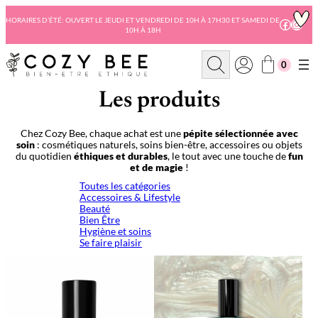
Aller
au
HORAIRES D’ÉTÉ: OUVERT LE JEUDI ET VENDREDI DE 10H À 17H30 ET SAMEDI DE
Facebo
Insta
10H À 18H
contenu
R
0
e
c
h
Les produits
e
r
c
Chez Cozy Bee, chaque achat est une
pépite sélectionnée avec
h
soin
: cosmétiques naturels, soins bien-être, accessoires ou objets
e
du quotidien
éthiques et durables
, le tout avec une touche de
fun
et de magie
!
Toutes les catégories
Accessoires & Lifestyle
Beauté
Bien Être
Hygiène et soins
Se faire plaisir