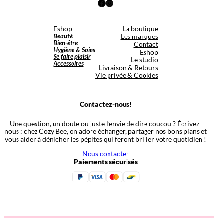
Facebook
Instagram
Eshop
La boutique
Beauté
Les marques
Bien-être
Contact
Hygiène & Soins
Eshop
Se faire plaisir
Le studio
Accessoires
Livraison & Retours
Vie privée & Cookies
Contactez-nous!
Une question, un doute ou juste l’envie de dire coucou ? Écrivez-
nous : chez Cozy Bee, on adore échanger, partager nos bons plans et
vous aider à dénicher les pépites qui feront briller votre quotidien !
Nous contacter
Paiements sécurisés