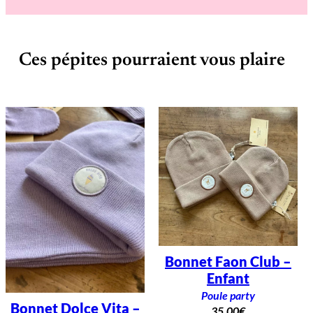
Ces pépites pourraient vous plaire
Bonnet Faon Club –
Enfant
Poule party
Bonnet Dolce Vita –
35,00
€