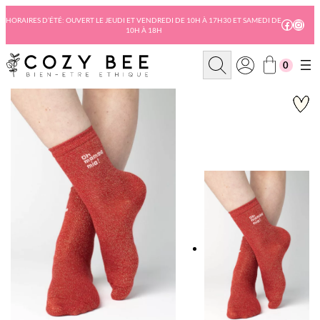
Aller
au
HORAIRES D’ÉTÉ: OUVERT LE JEUDI ET VENDREDI DE 10H À 17H30 ET SAMEDI DE
Facebo
Insta
10H À 18H
contenu
R
0
e
c
h
e
r
c
h
e