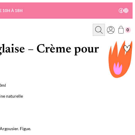
Facebo
Insta
E 10H À 18H
R
0
e
c
h
e
laise – Crème pour
r
c
h
e
30ml
ine naturelle
 Argousier. Figue.