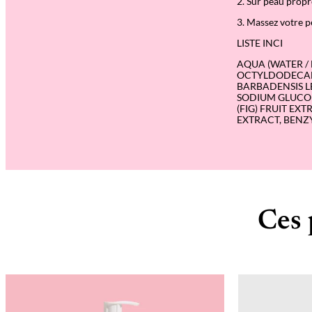
2. Sur peau propr
3. Massez votre p
LISTE INCI
AQUA (WATER / 
OCTYLDODECANO
BARBADENSIS L
SODIUM GLUCON
(FIG) FRUIT E
EXTRACT, BENZY
Ces 