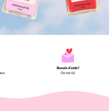
Besoin d’aide?
œur
On est là!