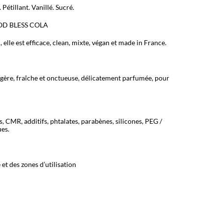
Pétillant. Vanillé. Sucré.
 GOD BLESS COLA
elle est efficace, clean, mixte, végan et made in France.
égère, fraîche et onctueuse, délicatement parfumée, pour
, CMR, additifs, phtalates, parabènes, silicones, PEG /
es.
et des zones d’utilisation