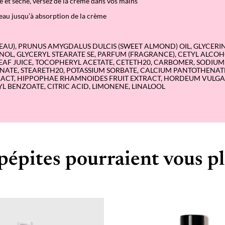
e et sèche, versez de la crème dans vos mains
eau jusqu’à absorption de la crème
EAU), PRUNUS AMYGDALUS DULCIS (SWEET ALMOND) OIL, GLYCERIN
L, GLYCERYL STEARATE SE, PARFUM (FRAGRANCE), CETYL ALCOH
EAF JUICE, TOCOPHERYL ACETATE, CETETH20, CARBOMER, SODIUM
ATE, STEARETH20, POTASSIUM SORBATE, CALCIUM PANTOTHENATE
XTRACT, HIPPOPHAE RHAMNOIDES FRUIT EXTRACT, HORDEUM VULGA
L BENZOATE, CITRIC ACID, LIMONENE, LINALOOL
pépites pourraient vous pl