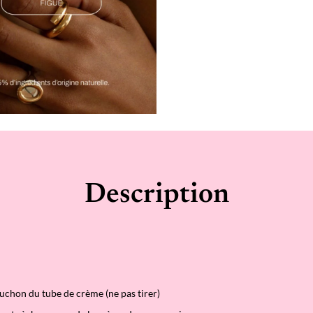
m
e
p
o
u
r
l
e
s
m
a
i
n
s
Description
puchon du tube de crème (ne pas tirer)