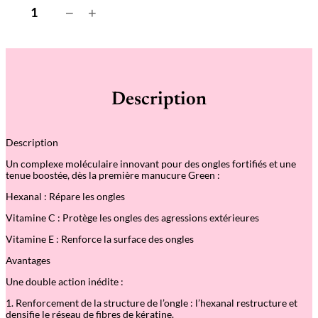
q
−
+
u
a
n
t
i
t
é
Description
d
e
B
a
Description
s
e
Un complexe moléculaire innovant pour des ongles fortifiés et une
C
tenue boostée, dès la première manucure Green :
o
a
Hexanal : Répare les ongles
t
V
Vitamine C : Protège les ongles des agressions extérieures
i
t
Vitamine E : Renforce la surface des ongles
a
m
Avantages
i
n
Une double action inédite :
é
1. Renforcement de la structure de l’ongle : l’hexanal restructure et
e
densifie le réseau de fibres de kératine.
G