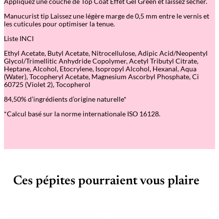
Appliquez une couche de Top Coat Effet Gel Green et laissez sécher.
Manucurist tip Laissez une légère marge de 0,5 mm entre le vernis et
les cuticules pour optimiser la tenue.
Liste INCI
Ethyl Acetate, Butyl Acetate, Nitrocellulose, Adipic Acid/Neopentyl
Glycol/Trimellitic Anhydride Copolymer, Acetyl Tributyl Citrate,
Heptane, Alcohol, Etocrylene, Isopropyl Alcohol, Hexanal, Aqua
(Water), Tocopheryl Acetate, Magnesium Ascorbyl Phosphate, Ci
60725 (Violet 2), Tocopherol
84,50% d’ingrédients d’origine naturelle*
*Calcul basé sur la norme internationale ISO 16128.
Ces pépites pourraient vous plaire