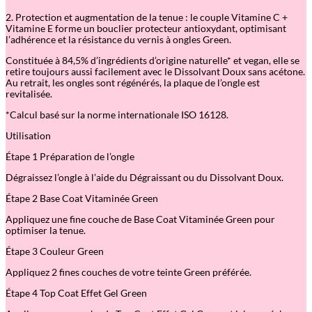
r
2. Protection et augmentation de la tenue : le couple Vitamine C +
e
Vitamine E forme un bouclier protecteur antioxydant, optimisant
e
l’adhérence et la résistance du vernis à ongles Green.
n
™
Constituée à 84,5% d’ingrédients d’origine naturelle* et vegan, elle se
–
retire toujours aussi facilement avec le Dissolvant Doux sans acétone.
V
Au retrait, les ongles sont régénérés, la plaque de l’ongle est
e
revitalisée.
r
n
*Calcul basé sur la norme internationale ISO 16128.
i
s
Utilisation
S
o
Étape 1 Préparation de l’ongle
i
n
Dégraissez l’ongle à l’aide du Dégraissant ou du Dissolvant Doux.
s
Étape 2 Base Coat Vitaminée Green
Appliquez une fine couche de Base Coat Vitaminée Green pour
optimiser la tenue.
Étape 3 Couleur Green
Appliquez 2 fines couches de votre teinte Green préférée.
Étape 4 Top Coat Effet Gel Green