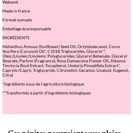
Wakamé
,
o
Made in france
n
g
Format nomade
l
e
Emballage écoresponsable
s
e
INGRÉDIENTS
t
l
Helianthus Annuus (Sunflower) Seed Oil, Octyldodecanol, Cocos
è
Nucifera (Coconut) Oil*, C1018 Triglycerides, Glycerin**,
v
Oleic/Linoleic/Linolenic Polyglycerides, Glyceryl Behenate, Glyceryl
r
Stearate, Parfum (Fragrance), Rosa Damascena Flower Oil, Alkanna
e
Tinctoria Root Extract, Tocopherol, Undaria Pinnatifida Extract*,
s
Caprylic/Capric Triglyceride, Citronellol, Geraniol, Linalool, Eugenol,
3
Citral
0
g
*Ingrédients issus de l’agriculture biologique
**Transformés à partir d’ingrédients biologiques