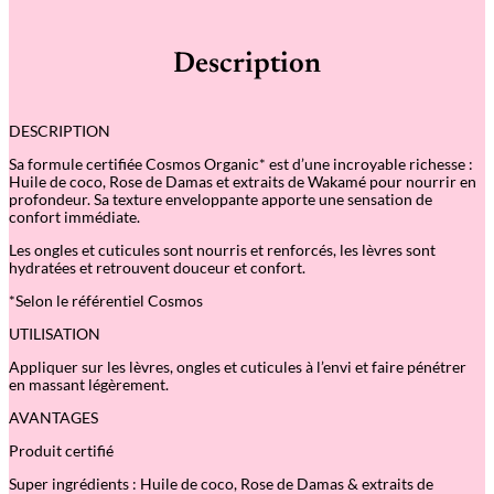
i
t
é
Description
d
e
B
a
DESCRIPTION
u
m
Sa formule certifiée Cosmos Organic* est d’une incroyable richesse :
e
Huile de coco, Rose de Damas et extraits de Wakamé pour nourrir en
R
profondeur. Sa texture enveloppante apporte une sensation de
o
confort immédiate.
s
e
Les ongles et cuticules sont nourris et renforcés, les lèvres sont
N
hydratées et retrouvent douceur et confort.
o
u
*Selon le référentiel Cosmos
v
e
UTILISATION
l
l
Appliquer sur les lèvres, ongles et cuticules à l’envi et faire pénétrer
e
en massant légèrement.
–
M
AVANTAGES
a
Produit certifié
i
n
Super ingrédients : Huile de coco, Rose de Damas & extraits de
s