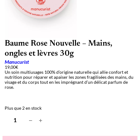
Baume Rose Nouvelle – Mains,
ongles et lèvres 30g
Manucurist
19,00
€
Un soin multiusages 100% d’origine naturelle qui allie confort et
nutrition pour réparer et apaiser les zones fragilisées des mains, du
visage et du corps tout en les imprégnant d’un délicat parfum de
rose.
Plus que 2 en stock
q
−
+
u
a
n
t