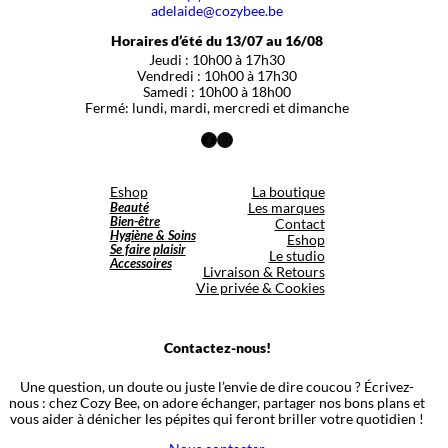
adelaide@cozybee.be
Horaires d’été du 13/07 au 16/08
Jeudi : 10h00 à 17h30
Vendredi : 10h00 à 17h30
Samedi : 10h00 à 18h00
Fermé: lundi, mardi, mercredi et dimanche
Facebook
Instagram
Eshop
La boutique
Beauté
Les marques
Bien-être
Contact
Hygiène & Soins
Eshop
Se faire plaisir
Le studio
Accessoires
Livraison & Retours
Vie privée & Cookies
Contactez-nous!
Une question, un doute ou juste l’envie de dire coucou ? Écrivez-
nous : chez Cozy Bee, on adore échanger, partager nos bons plans et
vous aider à dénicher les pépites qui feront briller votre quotidien !