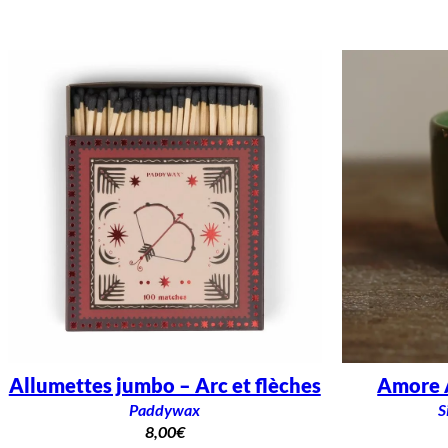
Allumettes jumbo – Arc et flèches
Amore A
Paddywax
S
8,00
€