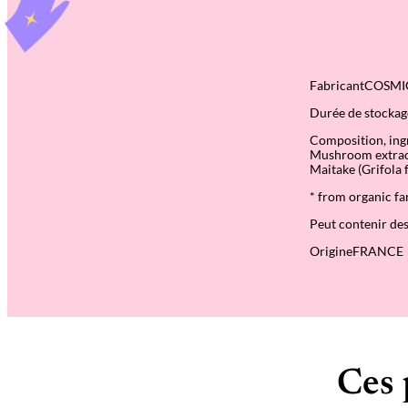
FabricantCOSM
Durée de stocka
Composition, ing
Mushroom extract
Maitake (Grifola f
* from organic f
Peut contenir des
OrigineFRANCE
Ces 