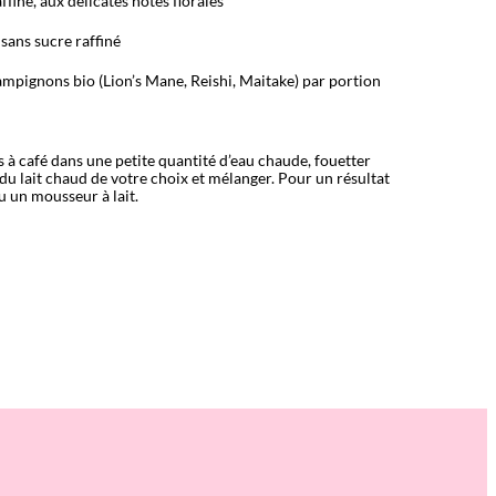
ffiné, aux délicates notes florales
 sans sucre raffiné
ampignons bio (Lion’s Mane, Reishi, Maitake) par portion
s à café dans une petite quantité d’eau chaude, fouetter
du lait chaud de votre choix et mélanger. Pour un résultat
u un mousseur à lait.