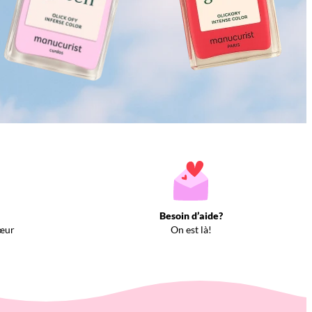
Besoin d’aide?
œur
On est là!