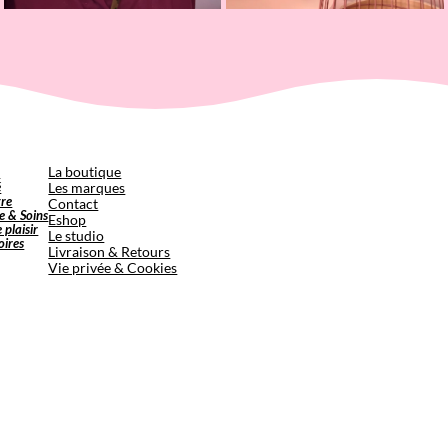
p
La boutique
é
Les marques
tre
Contact
e & Soins
Eshop
e plaisir
Le studio
oires
Livraison & Retours
Vie privée & Cookies