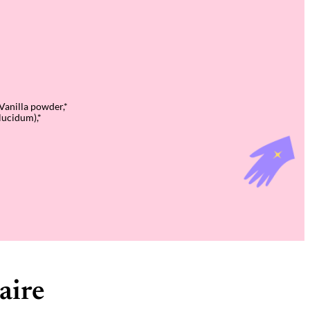
anilla powder,*
lucidum),*
aire