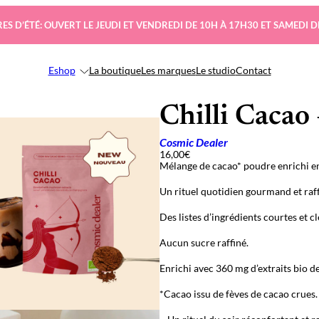
ES D’ÉTÉ: OUVERT LE JEUDI ET VENDREDI DE 10H À 17H30 ET SAMEDI D
Eshop
La boutique
Les marques
Le studio
Contact
Chilli Cacao 
Cosmic Dealer
16,00
€
Mélange de cacao* poudre enrichi en
Un rituel quotidien gourmand et raff
Des listes d’ingrédients courtes et cl
Aucun sucre raffiné.
Enrichi avec 360 mg d’extraits bio de
*Cacao issu de fèves de cacao crues.