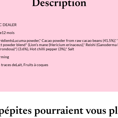
Description
e
C
h
i
l
l
IC DEALER
i
C
ge12 mois
a
c
rédientsLucuma powder,* Cacao powder from raw cacao beans (41.5%),* V
a
 powder blend* (Lion’s mane (Hericium erinaceus),* Reishi (Ganoderma 
o
rondosa)*) (3.6%), Hot chilli pepper (3%),* Salt
–
A
arming
l
 traces deLait, Fruits à coques
t
r
e
n
a
t
i
v
e
a
u
pépites pourraient vous pl
c
a