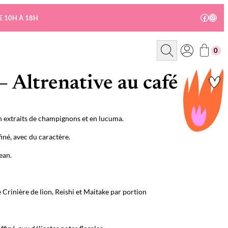
Facebo
Insta
E 10H À 18H
R
0
e
c
h
e
– Altrenative au café
r
c
h
e
 extraits de champignons et en lucuma.
iné, avec du caractère.
ean.
 Crinière de lion, Reishi et Maitake par portion