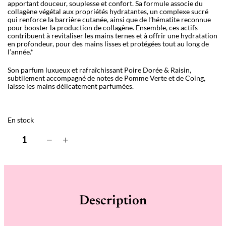
apportant douceur, souplesse et confort. Sa formule associe du
collagène végétal aux propriétés hydratantes, un complexe sucré
qui renforce la barrière cutanée, ainsi que de l’hématite reconnue
pour booster la production de collagène. Ensemble, ces actifs
contribuent à revitaliser les mains ternes et à offrir une hydratation
en profondeur, pour des mains lisses et protégées tout au long de
l’année.*
Son parfum luxueux et rafraîchissant Poire Dorée & Raisin,
subtilement accompagné de notes de Pomme Verte et de Coing,
laisse les mains délicatement parfumées.
En stock
q
−
+
u
a
n
t
i
t
é
Description
d
e
C
r