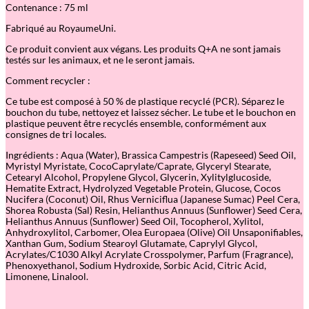
Contenance : 75 ml
e
m
Fabriqué au RoyaumeUni.
e
M
Ce produit convient aux végans. Les produits Q+A ne sont jamais
a
testés sur les animaux, et ne le seront jamais.
i
n
Comment recycler :
C
o
Ce tube est composé à 50 % de plastique recyclé (PCR). Séparez le
l
bouchon du tube, nettoyez et laissez sécher. Le tube et le bouchon en
l
plastique peuvent être recyclés ensemble, conformément aux
a
consignes de tri locales.
g
è
Ingrédients : Aqua (Water), Brassica Campestris (Rapeseed) Seed Oil,
n
Myristyl Myristate, CocoCaprylate/Caprate, Glyceryl Stearate,
e
Cetearyl Alcohol, Propylene Glycol, Glycerin, Xylitylglucoside,
Hematite Extract, Hydrolyzed Vegetable Protein, Glucose, Cocos
Nucifera (Coconut) Oil, Rhus Verniciflua (Japanese Sumac) Peel Cera,
Shorea Robusta (Sal) Resin, Helianthus Annuus (Sunflower) Seed Cera,
Helianthus Annuus (Sunflower) Seed Oil, Tocopherol, Xylitol,
Anhydroxylitol, Carbomer, Olea Europaea (Olive) Oil Unsaponifiables,
Xanthan Gum, Sodium Stearoyl Glutamate, Caprylyl Glycol,
Acrylates/C1030 Alkyl Acrylate Crosspolymer, Parfum (Fragrance),
Phenoxyethanol, Sodium Hydroxide, Sorbic Acid, Citric Acid,
Limonene, Linalool.