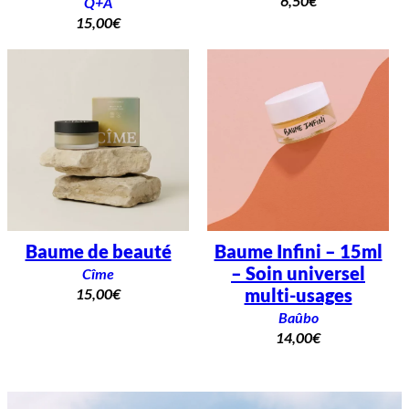
6,50
€
Q+A
15,00
€
Baume de beauté
Baume Infini – 15ml
– Soin universel
Cîme
multi-usages
15,00
€
Baûbo
14,00
€