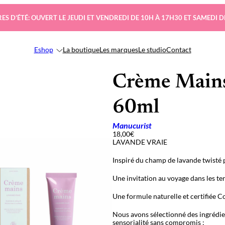
ES D’ÉTÉ: OUVERT LE JEUDI ET VENDREDI DE 10H À 17H30 ET SAMEDI D
Eshop
La boutique
Les marques
Le studio
Contact
Crème Mains
60ml
Manucurist
18,00
€
LAVANDE VRAIE
Inspiré du champ de lavande twisté 
Une invitation au voyage dans les te
Une formule naturelle et certifiée 
Nous avons sélectionné des ingrédien
sensorialité sans compromis :