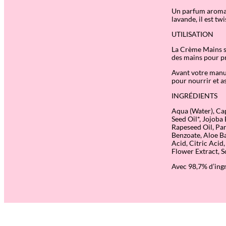
Un parfum aromat
lavande, il est tw
UTILISATION
La Crème Mains s’
des mains pour p
Avant votre manuc
pour nourrir et as
INGRÉDIENTS
Aqua (Water), Cap
Seed Oil*, Jojoba
Rapeseed Oil, Pa
Benzoate, Aloe B
Acid, Citric Acid
Flower Extract, S
Avec 98,7% d’ingr