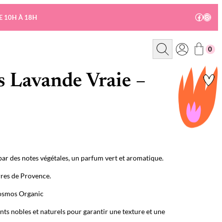
Facebo
Insta
E 10H À 18H
R
0
e
c
h
e
 Lavande Vraie –
r
c
h
e
par des notes végétales, un parfum vert et aromatique.
rres de Provence.
Cosmos Organic
ts nobles et naturels pour garantir une texture et une