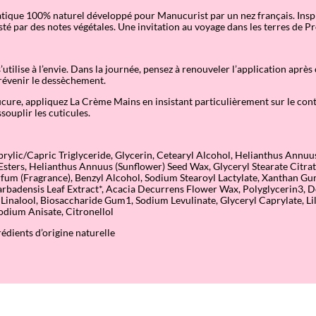
ique 100% naturel développé pour Manucurist par un nez français. Insp
isté par des notes végétales. Une invitation au voyage dans les terres de P
utilise à l’envie. Dans la journée, pensez à renouveler l’application aprè
révenir le dessèchement.
ure, appliquez La Crème Mains en insistant particulièrement sur le cont
souplir les cuticules.
rylic/Capric Triglyceride, Glycerin, Cetearyl Alcohol, Helianthus Annuu
 Esters, Helianthus Annuus (Sunflower) Seed Wax, Glyceryl Stearate Citr
rfum (Fragrance), Benzyl Alcohol, Sodium Stearoyl Lactylate, Xanthan G
arbadensis Leaf Extract*, Acacia Decurrens Flower Wax, Polyglycerin3, 
, Linalool, Biosaccharide Gum1, Sodium Levulinate, Glyceryl Caprylate, 
odium Anisate, Citronellol
édients d’origine naturelle