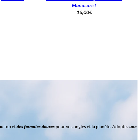
Manucurist
16,00
€
au top et
des formules douces
pour vos ongles et la planète. Adoptez
une