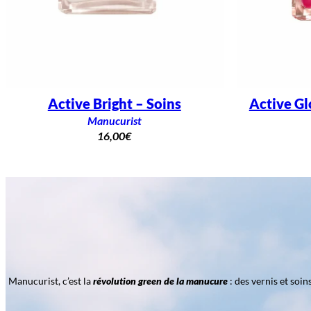
Active Bright – Soins
Active Gl
Manucurist
16,00
€
Manucurist, c’est la
révolution green de la manucure
: des vernis et soi