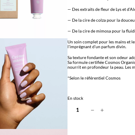
— Des extraits de fleur de Lys et d’A
— De la cire de colza pour la douceur 
— De la cire de mimosa pour la fluid
Un soin complet pour les mains et le
l’imprégnant d’un parfum divin.
Sa texture fondante et son odeur addi
Sa formule certifiée Cosmos Organic
nourrit en profondeur la peau. Les m
*Selon le référentiel Cosmos
En stock
q
−
+
u
a
n
t
i