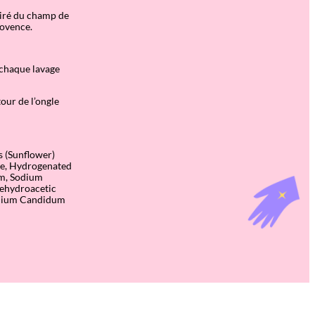
iré du champ de
rovence.
s chaque lavage
our de l’ongle
s (Sunflower)
ate, Hydrogenated
um, Sodium
Dehydroacetic
Lilium Candidum