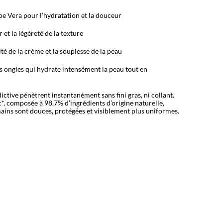
loe Vera pour l’hydratation et la douceur
et la l
égèreté de la texture
it
é de la crème et la souplesse de la peau
s ongles qui hydrate intensément la peau tout en
ctive pénètrent instantanément sans fini gras, ni collant.
*, composée à 98,7% d’ingrédients d’origine naturelle,
ains sont douces, protégées et visiblement plus uniformes.