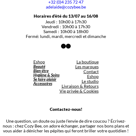
+32 (0)4 235 72 47
adelaide@cozybee.be
Horaires d’été du 13/07 au 16/08
Jeudi : 10h00 à 17h30
Vendredi : 10h00 à 17h30
Samedi : 10h00 à 18h00
Fermé: lundi, mardi, mercredi et dimanche
Facebook
Instagram
Eshop
La boutique
Beauté
Les marques
Bien-être
Contact
Hygiène & Soins
Eshop
Se faire plaisir
Le studio
Accessoires
Livraison & Retours
Vie privée & Cookies
Contactez-nous!
Une question, un doute ou juste l’envie de dire coucou ? Écrivez-
nous : chez Cozy Bee, on adore échanger, partager nos bons plans et
vous aider à dénicher les pépites qui feront briller votre quotidien !