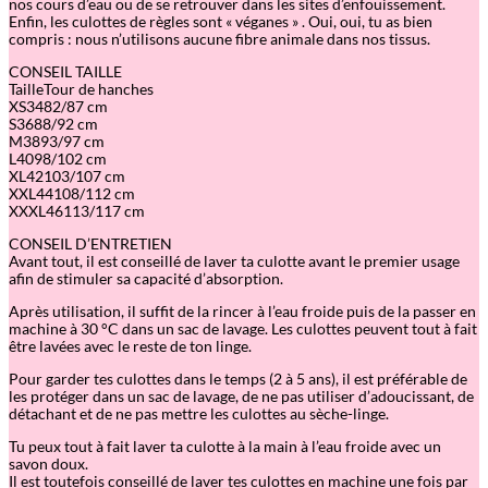
nos cours d’eau ou de se retrouver dans les sites d’enfouissement.
Enfin, les culottes de règles sont « véganes » . Oui, oui, tu as bien
compris : nous n’utilisons aucune fibre animale dans nos tissus.
CONSEIL TAILLE
TailleTour de hanches
XS3482/87 cm
S3688/92 cm
M3893/97 cm
L4098/102 cm
XL42103/107 cm
XXL44108/112 cm
XXXL46113/117 cm
CONSEIL D’ENTRETIEN
Avant tout, il est conseillé de laver ta culotte avant le premier usage
afin de stimuler sa capacité d’absorption.
Après utilisation, il suffit de la rincer à l’eau froide puis de la passer en
machine à 30 °C dans un sac de lavage. Les culottes peuvent tout à fait
être lavées avec le reste de ton linge.
Pour garder tes culottes dans le temps (2 à 5 ans), il est préférable de
les protéger dans un sac de lavage, de ne pas utiliser d’adoucissant, de
détachant et de ne pas mettre les culottes au sèche-linge.
Tu peux tout à fait laver ta culotte à la main à l’eau froide avec un
savon doux.
Il est toutefois conseillé de laver tes culottes en machine une fois par