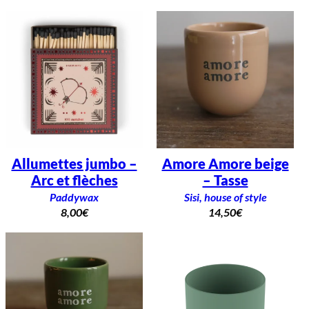
Allumettes jumbo –
Amore Amore beige
Arc et flèches
– Tasse
Paddywax
Sisi, house of style
8,00
€
14,50
€