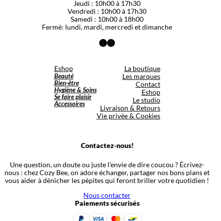
Jeudi : 10h00 à 17h30
Vendredi : 10h00 à 17h30
Samedi : 10h00 à 18h00
Fermé: lundi, mardi, mercredi et dimanche
Facebook
Instagram
Eshop
La boutique
Beauté
Les marques
Bien-être
Contact
Hygiène & Soins
Eshop
Se faire plaisir
Le studio
Accessoires
Livraison & Retours
Vie privée & Cookies
Contactez-nous!
Une question, un doute ou juste l’envie de dire coucou ? Écrivez-
nous : chez Cozy Bee, on adore échanger, partager nos bons plans et
vous aider à dénicher les pépites qui feront briller votre quotidien !
Nous contacter
Paiements sécurisés