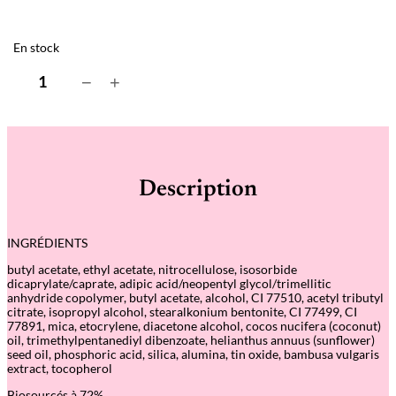
En stock
q
−
+
u
a
n
t
i
t
é
Description
d
e
D
a
INGRÉDIENTS
r
k
butyl acetate, ethyl acetate, nitrocellulose, isosorbide
N
dicaprylate/caprate, adipic acid/neopentyl glycol/trimellitic
i
anhydride copolymer, butyl acetate, alcohol, CI 77510, acetyl tributyl
g
citrate, isopropyl alcohol, stearalkonium bentonite, CI 77499, CI
h
77891, mica, etocrylene, diacetone alcohol, cocos nucifera (coconut)
t
oil, trimethylpentanediyl dibenzoate, helianthus annuus (sunflower)
–
seed oil, phosphoric acid, silica, alumina, tin oxide, bambusa vulgaris
V
extract, tocopherol
e
r
Biosourcés à 72%