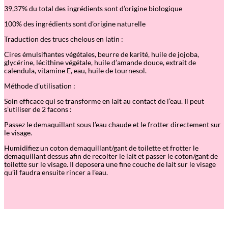
n
39,37% du total des ingrédients sont d
’
origine biologique
t
s
100% des ingrédients sont d
’
origine naturelle
o
l
Traduction des trucs chelous en latin :
i
d
Cires émulsifiantes végétales, beurre de karité, huile de jojoba,
e
glycérine, lécithine végétale, huile d
’
amande douce, extrait de
calendula, vitamine E, eau, huile de tournesol.
Méthode d
’
utilisation :
Soin efficace qui se transforme en lait au contact de l
’
eau. Il peut
s
’
utiliser de 2 facons :
Passez le demaquillant sous l
’
eau chaude et le frotter directement sur
le visage.
Humidifiez un coton demaquillant/gant de toilette et frotter le
demaquillant dessus afin de recolter le lait et passer le coton/gant de
toilette sur le visage. Il deposera une fine couche de lait sur le visage
qu
’
il faudra ensuite rincer a l
’
eau.