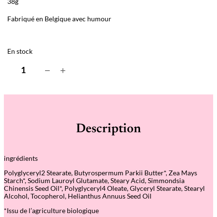
38g
Fabriqué en Belgique avec humour
En stock
q
−
+
u
a
n
t
i
t
é
Description
d
e
D
é
ingrédients
m
a
Polyglyceryl2 Stearate, Butyrospermum Parkii Butter*, Zea Mays
q
Starch*, Sodium Lauroyl Glutamate, Steary Acid, Simmondsia
u
Chinensis Seed Oil*, Polyglyceryl4 Oleate, Glyceryl Stearate, Stearyl
i
Alcohol, Tocopherol, Helianthus Annuus Seed Oil
l
l
*Issu de l
’
agriculture biologique
a