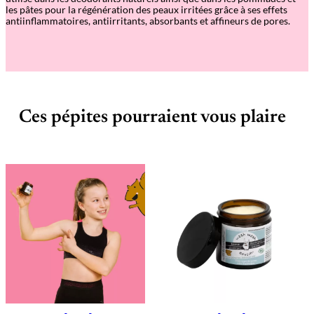
les pâtes pour la régénération des peaux irritées grâce à ses effets
antiinflammatoires, antiirritants, absorbants et affineurs de pores.
Ces pépites pourraient vous plaire