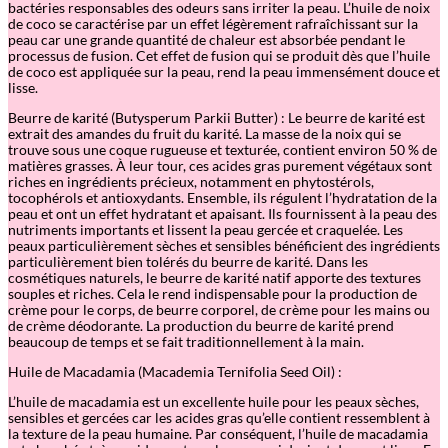
bactéries responsables des odeurs sans irriter la peau. L’huile de noix
de coco se caractérise par un effet légèrement rafraîchissant sur la
peau car une grande quantité de chaleur est absorbée pendant le
processus de fusion. Cet effet de fusion qui se produit dès que l’huile
de coco est appliquée sur la peau, rend la peau immensément douce et
lisse.
Beurre de karité (Butysperum Parkii Butter) : Le beurre de karité est
extrait des amandes du fruit du karité. La masse de la noix qui se
trouve sous une coque rugueuse et texturée, contient environ 50 % de
matières grasses. À leur tour, ces acides gras purement végétaux sont
riches en ingrédients précieux, notamment en phytostérols,
tocophérols et antioxydants. Ensemble, ils régulent l’hydratation de la
peau et ont un effet hydratant et apaisant. Ils fournissent à la peau des
nutriments importants et lissent la peau gercée et craquelée. Les
peaux particulièrement sèches et sensibles bénéficient des ingrédients
particulièrement bien tolérés du beurre de karité. Dans les
cosmétiques naturels, le beurre de karité natif apporte des textures
souples et riches. Cela le rend indispensable pour la production de
crème pour le corps, de beurre corporel, de crème pour les mains ou
de crème déodorante. La production du beurre de karité prend
beaucoup de temps et se fait traditionnellement à la main.
Huile de Macadamia (Macademia Ternifolia Seed Oil) :
L’huile de macadamia est un excellente huile pour les peaux sèches,
sensibles et gercées car les acides gras qu’elle contient ressemblent à
la texture de la peau humaine. Par conséquent, l’huile de macadamia