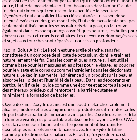
est absorbée très rapidement par la peau qui devient douce et lisse. En
outre, l’huile de macadamia contient beaucoup de vitamine C et de
fer, des nutriments qui renforcent la capacité de la peau à se
régénérer et qui consolident la barrière cutanée. En raison de sa
teneur élevée en acides gras essentiels, l’huile de macadamia n’est pas
seulement utilisée pour les soins naturels de la peau, on la trouve
également dans les shampooings cosmétiques naturels, les huiles pour
cheveux ou les traitements capillaires. Les cheveux endommagés, secs
et sujets aux fourches sont réparés et nourris en profondeur.
Kaolin (Bolus Alba) : Le kaolin est une argile blanche, sans fer,
constituée d’un composé de silicate de potassium, dont le grain est
naturellement très fin. Dans les cosmétiques naturels, il est utilisé
comme base pour les masques et les pâtes pour le visage, les poudres
pour le visage et le corps ou comme ingrédient dans les déodorants
naturels. Le kaolin augmente l’adhérence d’un produit sur la peau et
absorbe les lipides et l’humidité de la peau. Dans les déodorants en
particulier, il fixe le liquide comme une éponge et apporte à la peau
des minéraux précieux qui renforcent la barrière cutanée et
minimisent la formation de bactéries.
Oxyde de zinc : L’oxyde de zinc est une poudre blanche, faiblement
alcaline, inodore et très opaque qui est produite en différentes tailles
de particules à partir de minerai de zinc purifié. L’oxyde de zinc reflète
la lumière visible, est photostable et absorbe les rayons UVB et UVA.
C’est la raison pour laquelle il est fréquemment utilisé dans les
cosmétiques naturels en combinaison avec le dioxyde de titane
comme protection solaire naturelle. En outre, l’oxyde de zinc est
utilisé dans les déodorants naturels ainsi que dans les pommades et