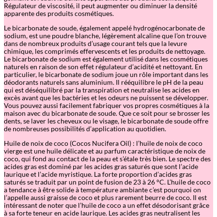
Régulateur de viscosité, il peut augmenter ou diminuer la densité
apparente des produits cosmétiques.
Le bicarbonate de soude, également appelé hydrogénocarbonate de
sodium, est une poudre blanche, légèrement alcaline que l’on trouve
dans de nombreux produits d’usage courant tels que la levure
chimique, les comprimés effervescents et les produits de nettoyage.
Le bicarbonate de sodium est également utilisé dans les cosmétiques
naturels en raison de son effet régulateur d’acidité et nettoyant. En
particulier, le bicarbonate de sodium joue un rôle important dans les
déodorants naturels sans aluminium. Il rééquilibre le pH de la peau
qui est déséquilibré par la transpiration et neutralise les acides en
excès avant que les bactéries et les odeurs ne puissent se développer.
Vous pouvez aussi facilement fabriquer vos propres cosmétiques à la
maison avec du bicarbonate de soude. Que ce soit pour se brosser les
dents, se laver les cheveux ou le visage, le bicarbonate de soude offre
de nombreuses possibilités d’application au quotidien.
Huile de noix de coco (Cocos Nucifera Oil) : l’huile de noix de coco
vierge est une huile délicate et au parfum caractéristique de noix de
coco, qui fond au contact de la peau et s’étale très bien. Le spectre des
acides gras est dominé par les acides gras saturés que sont l’acide
laurique et l’acide myristique. La forte proportion d’acides gras
saturés se traduit par un point de fusion de 23 à 26 °C. L’huile de coco
a tendance à être solide à température ambiante c’est pourquoi on
l’appelle aussi graisse de coco et plus rarement beurre de coco. Il est
intéressant de noter que l’huile de coco a un effet désodorisant grâce
à sa forte teneur en acide laurique. Les acides gras neutralisent les