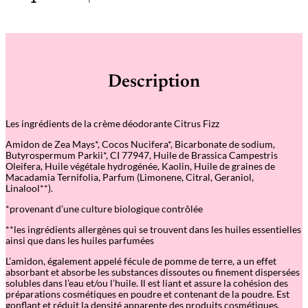
u
a
n
t
i
t
é
Description
d
e
D
e
Les ingrédients de la crème déodorante Citrus Fizz
o
c
Amidon de Zea Mays*, Cocos Nucifera*, Bicarbonate de sodium,
r
Butyrospermum Parkii*, CI 77947, Huile de Brassica Campestris
e
Oleifera, Huile végétale hydrogénée, Kaolin, Huile de graines de
m
Macadamia Ternifolia, Parfum (Limonene, Citral, Geraniol,
e
Linalool**).
–
C
*provenant d’une culture biologique contrôlée
i
t
**les ingrédients allergènes qui se trouvent dans les huiles essentielles
r
ainsi que dans les huiles parfumées
u
s
L’amidon, également appelé fécule de pomme de terre, a un effet
F
absorbant et absorbe les substances dissoutes ou finement dispersées
i
solubles dans l’eau et/ou l’huile. Il est liant et assure la cohésion des
z
préparations cosmétiques en poudre et contenant de la poudre. Est
z
gonflant et réduit la densité apparente des produits cosmétiques.