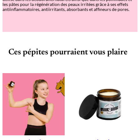
les pâtes pour la régénération des peaux irritées grâce à ses effets
antiinflammatoires, antiirritants, absorbants et affineurs de pores.
Ces pépites pourraient vous plaire