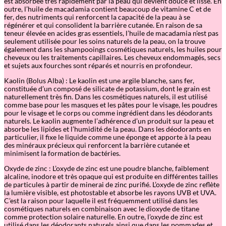
est absorbée très rapidement par la peau qui devient douce et lisse. En
outre, l’huile de macadamia contient beaucoup de vitamine C et de
fer, des nutriments qui renforcent la capacité de la peau à se
régénérer et qui consolident la barrière cutanée. En raison de sa
teneur élevée en acides gras essentiels, l’huile de macadamia n’est pas
seulement utilisée pour les soins naturels de la peau, on la trouve
également dans les shampooings cosmétiques naturels, les huiles pour
cheveux ou les traitements capillaires. Les cheveux endommagés, secs
et sujets aux fourches sont réparés et nourris en profondeur.
Kaolin (Bolus Alba) : Le kaolin est une argile blanche, sans fer,
constituée d’un composé de silicate de potassium, dont le grain est
naturellement très fin. Dans les cosmétiques naturels, il est utilisé
comme base pour les masques et les pâtes pour le visage, les poudres
pour le visage et le corps ou comme ingrédient dans les déodorants
naturels. Le kaolin augmente l’adhérence d’un produit sur la peau et
absorbe les lipides et l’humidité de la peau. Dans les déodorants en
particulier, il fixe le liquide comme une éponge et apporte à la peau
des minéraux précieux qui renforcent la barrière cutanée et
minimisent la formation de bactéries.
Oxyde de zinc : L’oxyde de zinc est une poudre blanche, faiblement
alcaline, inodore et très opaque qui est produite en différentes tailles
de particules à partir de minerai de zinc purifié. L’oxyde de zinc reflète
la lumière visible, est photostable et absorbe les rayons UVB et UVA.
C’est la raison pour laquelle il est fréquemment utilisé dans les
cosmétiques naturels en combinaison avec le dioxyde de titane
comme protection solaire naturelle. En outre, l’oxyde de zinc est
utilisé dans les déodorants naturels ainsi que dans les pommades et