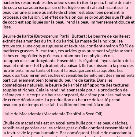
bactéries responsables des odeurs sans irriter la peau. L’huile de noix
de coco se caractérise par un effet légèrement rafraîchissant sur la
peau car une grande quantité de chaleur est absorbée pendant le
processus de fusion. Cet effet de fusion qui se produit dès que l’huile
de coco est appliquée sur la peau, rend la peau immensément douce et
lisse.
Beurre de karité (Butysperum Parkii Butter) : Le beurre de karité est
extrait des amandes du fruit du karité. La masse de la noix qui se
trouve sous une coque rugueuse et texturée, contient environ 50 % de
matières grasses. À leur tour, ces acides gras purement végétaux sont
riches en ingrédients précieux, notamment en phytostérols,
tocophérols et antioxydants. Ensemble, ils régulent l’hydratation de la
peau et ont un effet hydratant et apaisant. Ils fournissent à la peau des
nutriments importants et lissent la peau gercée et craquelée. Les
peaux particulièrement sèches et sensibles bénéficient des ingrédients
particulièrement bien tolérés du beurre de karité. Dans les
cosmétiques naturels, le beurre de karité natif apporte des textures
souples et riches. Cela le rend indispensable pour la production de
crème pour le corps, de beurre corporel, de crème pour les mains ou
de crème déodorante. La production du beurre de karité prend
beaucoup de temps et se fait traditionnellement à la main.
Huile de Macadamia (Macademia Ternifolia Seed Oil) :
L’huile de macadamia est un excellente huile pour les peaux sèches,
sensibles et gercées car les acides gras qu’elle contient ressemblent à
la texture de la peau humaine. Par conséquent, l’huile de macadamia