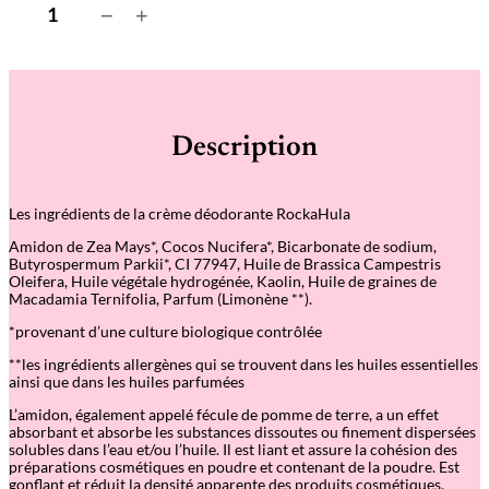
q
−
+
u
a
n
t
i
t
é
Description
d
e
D
e
Les ingrédients de la crème déodorante RockaHula
o
c
Amidon de Zea Mays*, Cocos Nucifera*, Bicarbonate de sodium,
r
Butyrospermum Parkii*, CI 77947, Huile de Brassica Campestris
e
Oleifera, Huile végétale hydrogénée, Kaolin, Huile de graines de
m
Macadamia Ternifolia, Parfum (Limonène **).
e
–
*provenant d’une culture biologique contrôlée
R
o
**les ingrédients allergènes qui se trouvent dans les huiles essentielles
c
ainsi que dans les huiles parfumées
k
-
L’amidon, également appelé fécule de pomme de terre, a un effet
A
absorbant et absorbe les substances dissoutes ou finement dispersées
-
solubles dans l’eau et/ou l’huile. Il est liant et assure la cohésion des
H
préparations cosmétiques en poudre et contenant de la poudre. Est
u
gonflant et réduit la densité apparente des produits cosmétiques.