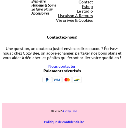
Bien-être
Contact
Hygiène & Soins
Eshop
Se faire plaisir
Le studio
Accessoires
Livraison & Retours
Vie privée & Cookies
Contactez-nous!
Une question, un doute ou juste l’envie de dire coucou ? Écrivez-
nous : chez Cozy Bee, on adore échanger, partager nos bons plans et
vous aider à dénicher les pépites qui feront briller votre quotidien !
Nous contacter
Paiements sécurisés
© 2026
Cozy Bee
Politique de confidentialité