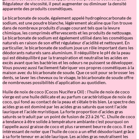
l
Régulateur de viscosité, il peut augmenter ou diminuer la densité
a
apparente des produits cosmétiques.
–
G
Le bicarbonate de soude, également appelé hydrogénocarbonate de
r
sodium, est une poudre blanche, légèrement alcaline que l’on trouve
e
dans de nombreux produits d’usage courant tels que la levure
n
chimique, les comprimés effervescents et les produits de nettoyage.
a
Le bicarbonate de sodium est également utilisé dans les cosmétiques
d
naturels en raison de son effet régulateur d’acidité et nettoyant. En
e
particulier, le bicarbonate de sodium joue un rôle important dans les
e
déodorants naturels sans aluminium. Il rééquilibre le pH de la peau
t
qui est déséquilibré par la transpiration et neutralise les acides en
B
excès avant que les bactéries et les odeurs ne puissent se développer.
e
Vous pouvez aussi facilement fabriquer vos propres cosmétiques à la
r
maison avec du bicarbonate de soude. Que ce soit pour se brosser les
g
dents, se laver les cheveux ou le visage, le bicarbonate de soude offre
a
de nombreuses possibilités d’application au quotidien.
m
o
Huile de noix de coco (Cocos Nucifera Oil) : l’huile de noix de coco
t
vierge est une huile délicate et au parfum caractéristique de noix de
e
coco, qui fond au contact de la peau et s’étale très bien. Le spectre des
acides gras est dominé par les acides gras saturés que sont l’acide
laurique et l’acide myristique. La forte proportion d’acides gras
saturés se traduit par un point de fusion de 23 à 26 °C. L’huile de coco
a tendance à être solide à température ambiante c’est pourquoi on
l’appelle aussi graisse de coco et plus rarement beurre de coco. Il est
intéressant de noter que l’huile de coco a un effet désodorisant grâce
à sa forte teneur en acide laurique. Les acides gras neutralisent les