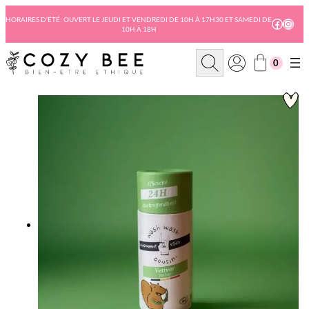
Aller
au
HORAIRES D’ÉTÉ: OUVERT LE JEUDI ET VENDREDI DE 10H À 17H30 ET SAMEDI DE
Facebo
Insta
10H À 18H
contenu
R
0
e
c
h
e
r
c
h
e