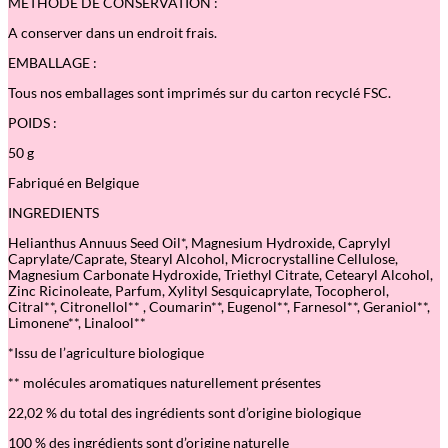
MÉTHODE DE CONSERVATION :
r
o
A conserver dans un endroit frais.
n
v
EMBALLAGE :
e
r
Tous nos emballages sont imprimés sur du carton recyclé FSC.
t
POIDS :
50 g
Fabriqué en Belgique
INGREDIENTS
Helianthus Annuus Seed Oil*, Magnesium Hydroxide, Caprylyl
Caprylate/Caprate, Stearyl Alcohol, Microcrystalline Cellulose,
Magnesium Carbonate Hydroxide, Triethyl Citrate, Cetearyl Alcohol,
Zinc Ricinoleate, Parfum, Xylityl Sesquicaprylate, Tocopherol,
Citral**, Citronellol** , Coumarin**, Eugenol**, Farnesol**, Geraniol**,
Limonene**, Linalool**
*Issu de l’agriculture biologique
** molécules aromatiques naturellement présentes
22,02 % du total des ingrédients sont d’origine biologique
100 % des ingrédients sont d’origine naturelle