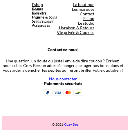
Eshop
La boutique
Beauté
Les marques
Bien-être
Contact
Hygiène & Soins
Eshop
Se faire plaisir
Le studio
Accessoires
Livraison & Retours
Vie privée & Cookies
Contactez-nous!
Une question, un doute ou juste l’envie de dire coucou ? Écrivez-
nous : chez Cozy Bee, on adore échanger, partager nos bons plans et
vous aider à dénicher les pépites qui feront briller votre quotidien !
Nous contacter
Paiements sécurisés
© 2026
Cozy Bee