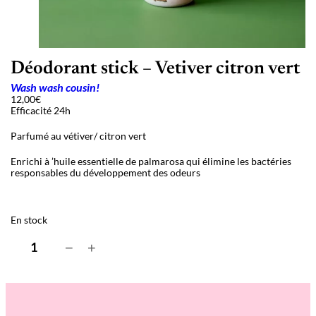
Déodorant stick – Vetiver citron vert
Wash wash cousin!
12,00
€
Efficacité 24h
Parfumé au vétiver/ citron vert
Enrichi à ’huile essentielle de palmarosa qui élimine les bactéries
responsables du développement des odeurs
En stock
q
−
+
u
a
n
t
i
t