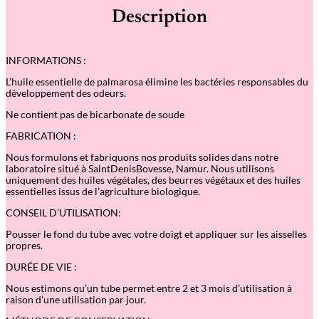
é
Description
d
e
D
é
INFORMATIONS :
o
d
L’huile essentielle de palmarosa élimine les bactéries responsables du
o
développement des odeurs.
r
a
Ne contient pas de bicarbonate de soude
n
t
FABRICATION :
s
t
Nous formulons et fabriquons nos produits solides dans notre
i
laboratoire situé à SaintDenisBovesse, Namur. Nous utilisons
c
uniquement des huiles végétales, des beurres végétaux et des huiles
k
essentielles issus de l’agriculture biologique.
–
V
CONSEIL D’UTILISATION:
e
t
Pousser le fond du tube avec votre doigt et appliquer sur les aisselles
i
propres.
v
DURÉE DE VIE :
e
r
Nous estimons qu’un tube permet entre 2 et 3 mois d’utilisation à
c
raison d’une utilisation par jour.
i
t