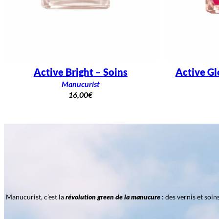
Active Bright – Soins
Active Gl
Manucurist
16,00
€
Manucurist, c’est la
révolution green de la manucure
: des vernis et soi