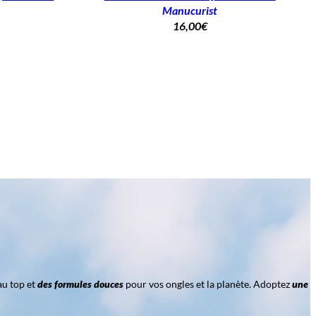
Manucurist
16,00
€
au top et
des formules douces
pour vos ongles et la planète. Adoptez
une