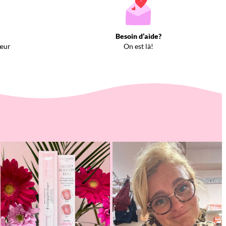
Besoin d’aide?
œur
On est là!