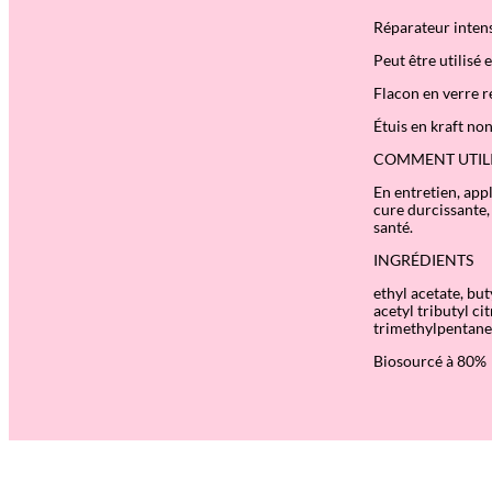
Réparateur inten
Peut être utilisé 
Flacon en verre r
Étuis en kraft no
COMMENT UTILI
En entretien, app
cure durcissante,
santé.
INGRÉDIENTS
ethyl acetate, but
acetyl tributyl ci
trimethylpentaned
Biosourcé à 80%