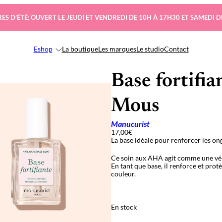
ES D’ÉTÉ: OUVERT LE JEUDI ET VENDREDI DE 10H À 17H30 ET SAMEDI D
Eshop
La boutique
Les marques
Le studio
Contact
Base fortifia
Mous
Manucurist
17,00
€
La base idéale pour renforcer les on
Ce soin aux AHA agit comme une véri
En tant que base, il renforce et prot
couleur.
En stock