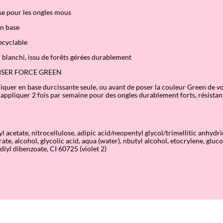
se pour les ongles mous
en base
ecyclable
n blanchi, issu de forêts gérées durablement
SER FORCE GREEN
liquer en base durcissante seule, ou avant de poser la couleur Green de vo
 appliquer 2 fois par semaine pour des ongles durablement forts, résistan
yl acetate, nitrocellulose, adipic acid/neopentyl glycol/trimellitic anhyd
trate, alcohol, glycolic acid, aqua (water), nbutyl alcohol, etocrylene, glu
iyl dibenzoate, CI 60725 (violet 2)