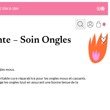
Facebo
Insta
E 10H À 18H
R
0
e
c
h
e
nte – Soin Ongles
r
c
h
e
gles mous.
table cure réparatrice pour les ongles mous et cassants.
ège les ongles tout en assurant une bonne tenue de la