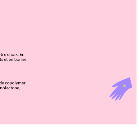
tre choix. En
ts et en bonne
ride copolymer,
conolactone,