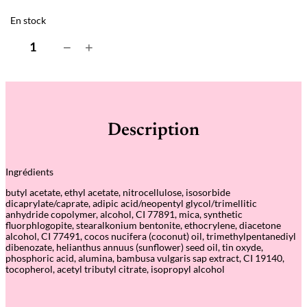
En stock
q
−
+
u
a
n
t
i
t
é
Description
d
e
G
o
Ingrédients
l
d
butyl acetate, ethyl acetate, nitrocellulose, isosorbide
S
dicaprylate/caprate, adipic acid/neopentyl glycol/trimellitic
a
anhydride copolymer, alcohol, CI 77891, mica, synthetic
n
fluorphlogopite, stearalkonium bentonite, ethocrylene, diacetone
d
alcohol, CI 77491, cocos nucifera (coconut) oil, trimethylpentanediyl
–
dibenozate, helianthus annuus (sunflower) seed oil, tin oxyde,
G
phosphoric acid, alumina, bambusa vulgaris sap extract, CI 19140,
r
tocopherol, acetyl tributyl citrate, isopropyl alcohol
e
e
n