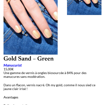
Gold Sand – Green
Manucurist
15,00
€
Une gamme de vernis à ongles biosourcée à 84% pour des
manucures sans modération.
Dans un flacon, vernis nacré. Oh my gold, comme il nous sied ce
jaune clair irisé !
Avantages