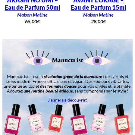
ARASHI NO UMI –
AVANT L’ORAGE –
Eau de Parfum 50ml
Eau de Parfum 15ml
Maison Matine
Maison Matine
65,00
€
28,00
€
Manucurist
Manucurist, c’est la
révolution green de la manucure
: des vernis et
soins made in France, ultra clean et vegan. Des couleurs vibrantes,
une tenue au top et
des formules douces
pour vos ongles et la planète.
Adoptez
une routine beauté éthique
, sans compromis sur le style !
J’aimerais découvrir!