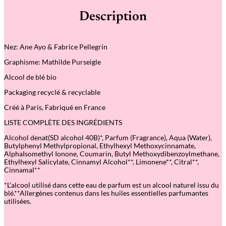
Description
Nez: Ane Ayo & Fabrice Pellegrin
Graphisme: Mathilde Purseigle
Alcool de blé bio
Packaging recyclé & recyclable
Créé à Paris, Fabriqué en France
LISTE COMPLÈTE DES INGRÉDIENTS
Alcohol denat(SD alcohol 40B)*, Parfum (Fragrance), Aqua (Water),
Butylphenyl Methylpropional, Ethylhexyl Methoxycinnamate,
AlphaIsomethyl Ionone, Coumarin, Butyl Methoxydibenzoylmethane,
Ethylhexyl Salicylate, Cinnamyl Alcohol**, Limonene**, Citral**,
Cinnamal**
*L’alcool utilisé dans cette eau de parfum est un alcool naturel issu du
blé.**Allergènes contenus dans les huiles essentielles parfumantes
utilisées.