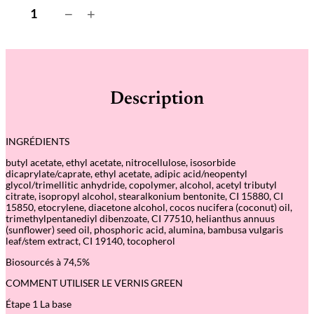
q
−
+
u
a
n
t
i
t
é
Description
d
e
H
o
INGRÉDIENTS
l
l
butyl acetate, ethyl acetate, nitrocellulose, isosorbide
y
dicaprylate/caprate, ethyl acetate, adipic acid/neopentyl
h
glycol/trimellitic anhydride, copolymer, alcohol, acetyl tributyl
o
citrate, isopropyl alcohol, stearalkonium bentonite, CI 15880, CI
c
15850, etocrylene, diacetone alcohol, cocos nucifera (coconut) oil,
k
trimethylpentanediyl dibenzoate, CI 77510, helianthus annuus
–
(sunflower) seed oil, phosphoric acid, alumina, bambusa vulgaris
V
leaf/stem extract, CI 19140, tocopherol
e
r
Biosourcés à 74,5%
n
i
COMMENT UTILISER LE VERNIS GREEN
s
G
Étape 1 La base
r