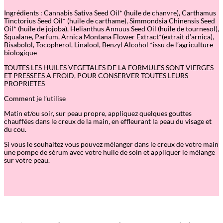
u
Ingrédients :
Cannabis Sativa Seed Oil* (huile de chanvre), Carthamus
i
Tinctorius Seed Oil* (huile de carthame), Simmondsia Chinensis Seed
l
Oil* (huile de jojoba), Helianthus Annuus Seed Oil (huile de tournesol),
e
Squalane, Parfum, Arnica Montana Flower Extract*(extrait d’arnica),
d
Bisabolol, Tocopherol, Linalool, Benzyl Alcohol *issu de l’agriculture
e
biologique
s
o
TOUTES LES HUILES VEGETALES DE LA FORMULES SONT VIERGES
i
ET PRESSEES A FROID, POUR CONSERVER TOUTES LEURS
n
PROPRIETES
–
P
Comment je l’utilise
e
a
Matin et/ou soir, sur peau propre, appliquez quelques gouttes
u
chauffées dans le creux de la main, en effleurant la peau du visage et
x
du cou.
s
e
Si vous le souhaitez vous pouvez mélanger dans le creux de votre main
n
une pompe de sérum avec votre huile de soin et appliquer le mélange
s
sur votre peau.
i
b
l
e
s