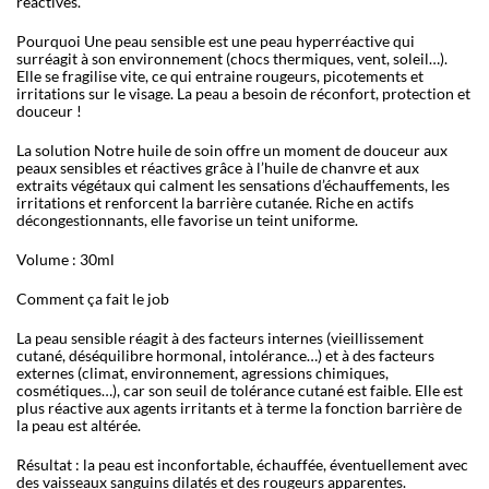
réactives.
Pourquoi Une peau sensible est une peau hyperréactive qui
surréagit à son environnement (chocs thermiques, vent, soleil…).
Elle se fragilise vite, ce qui entraine rougeurs, picotements et
irritations sur le visage. La peau a besoin de réconfort, protection et
douceur !
La solution Notre huile de soin offre un moment de douceur aux
peaux sensibles et réactives grâce à l’huile de chanvre et aux
extraits végétaux qui calment les sensations d’échauffements, les
irritations et renforcent la barrière cutanée. Riche en actifs
décongestionnants, elle favorise un teint uniforme.
Volume : 30ml
Comment ça fait le job
La peau sensible réagit à des facteurs internes (vieillissement
cutané, déséquilibre hormonal, intolérance…) et à des facteurs
externes (climat, environnement, agressions chimiques,
cosmétiques…), car son seuil de tolérance cutané est faible. Elle est
plus réactive aux agents irritants et à terme la fonction barrière de
la peau est altérée.
Résultat : la peau est inconfortable, échauffée, éventuellement avec
des vaisseaux sanguins dilatés et des rougeurs apparentes.