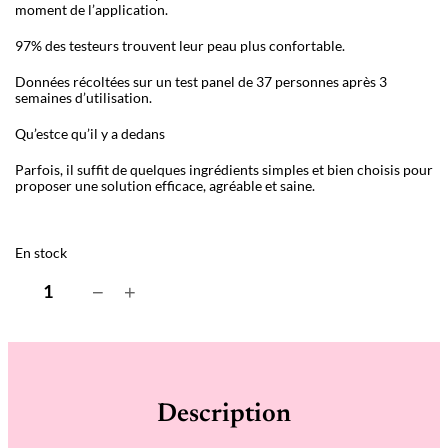
moment de l’application.
97% des testeurs trouvent leur peau plus confortable.
Données récoltées sur un test panel de 37 personnes après 3
semaines d’utilisation.
Qu’estce qu’il y a dedans
Parfois, il suffit de quelques ingrédients simples et bien choisis pour
proposer une solution efficace, agréable et saine.
En stock
q
−
+
u
a
n
t
i
t
é
Description
d
e
H