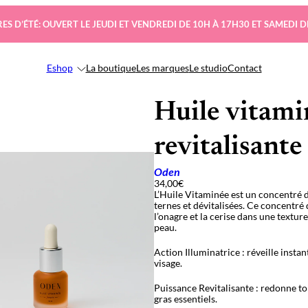
ES D’ÉTÉ: OUVERT LE JEUDI ET VENDREDI DE 10H À 17H30 ET SAMEDI D
Eshop
La boutique
Les marques
Le studio
Contact
Huile vitami
revitalisante
Oden
34,00
€
L’Huile Vitaminée est un concentré de
ternes et dévitalisées. Ce concentré d
l’onagre et la cerise dans une textur
peau.
Action Illuminatrice : réveille insta
visage.
Puissance Revitalisante : redonne ton
gras essentiels.