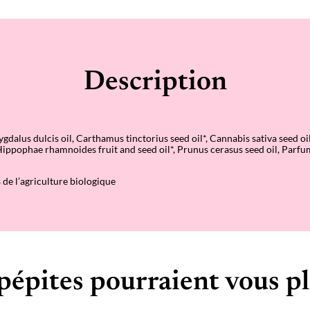
a
n
t
i
t
é
d
Description
e
H
u
i
l
e
gdalus dulcis oil, Carthamus tinctorius seed oil*, Cannabis sativa seed oi
v
 Hippophae rhamnoides fruit and seed oil*, Prunus cerasus seed oil, Parfu
i
t
a
 de l’agriculture biologique
m
i
n
é
e
–
I
l
pépites pourraient vous pl
l
u
m