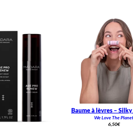
i
n
a
t
r
i
c
e
&
r
e
v
i
t
a
l
i
s
a
n
t
e
Baume à lèvres – Silk
We Love The Plane
6,50
€