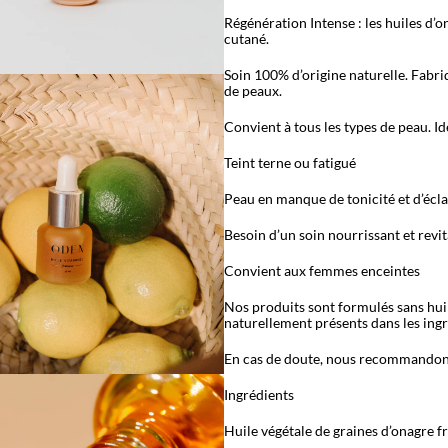
Régénération Intense : les huiles d’o
cutané.
Soin 100% d’origine naturelle. Fabri
de peaux.
Convient à tous les types de peau. Idé
Teint terne ou fatigué
Peau en manque de tonicité et d’écla
Besoin d’un soin nourrissant et revit
Convient aux femmes enceintes
Nos produits sont formulés sans huil
naturellement présents dans les ing
En cas de doute, nous recommandons
Ingrédients
Huile végétale de graines d’onagre f