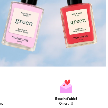
Besoin d’aide?
œur
On est là!