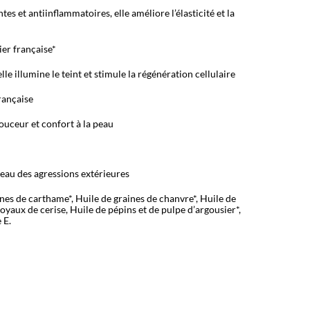
s et antiinflammatoires, elle améliore l’élasticité et la
ier française*
le illumine le teint et stimule la régénération cellulaire
rançaise
uceur et confort à la peau
peau des agressions extérieures
es de carthame*, Huile de graines de chanvre*, Huile de
oyaux de cerise, Huile de pépins et de pulpe d’argousier*,
 E.