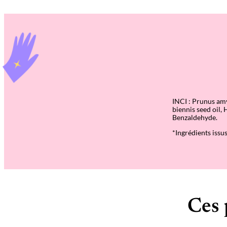
INCI : Prunus amy
biennis seed oil,
Benzaldehyde.
*Ingrédients issus
Ces 