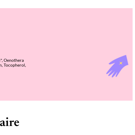
l*, Oenothera
m, Tocopherol,
aire