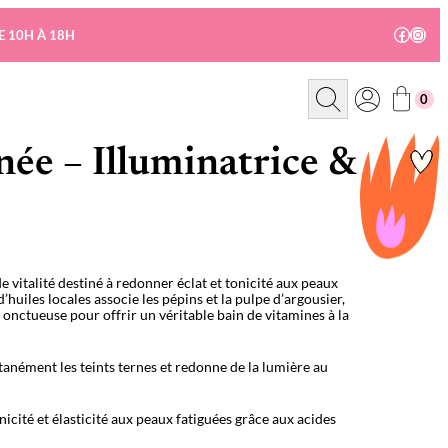
Facebo
Insta
E 10H À 18H
R
0
e
c
h
e
née – Illuminatrice &
r
c
h
e
 vitalité destiné à redonner éclat et tonicité aux peaux
’huiles locales associe les pépins et la pulpe d’argousier,
e onctueuse pour offrir un véritable bain de vitamines à la
ntanément les teints ternes et redonne de la lumière au
icité et élasticité aux peaux fatiguées grâce aux acides