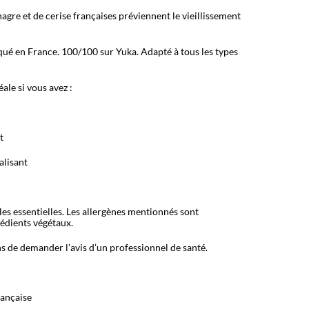
nagre et de cerise françaises préviennent le vieillissement
qué en France. 100/100 sur Yuka. Adapté à tous les types
ale si vous avez :
t
alisant
es essentielles. Les allergènes mentionnés sont
rédients végétaux.
 de demander l’avis d’un professionnel de santé.
rançaise