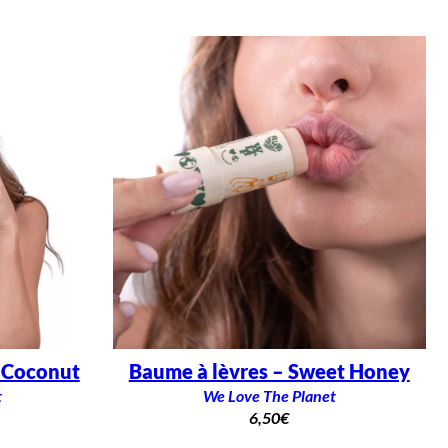
y Coconut
Baume à lèvres – Sweet Honey
t
We Love The Planet
6,50
€