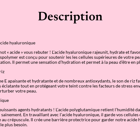
a
i
l
Description
y
M
o
i
s
t
cide hyaluronique
u
r
mot « acide » vous rebuter ! L’acide hyaluronique rajeunit, hydrate et fav
i
spolymer est conçu pour soutenir les les cellules supérieures de votre p
s
tation. Il permet une sensation d’hydration et permet à la peau d’être en p
e
riz
r
e E apaisante et hydratante et de nombreux antioxydants, le son de riz f
s éclatante tout en protégeant votre teint contre les facteurs de stress 
rturber votre peau.
mique
uissants agents hydratants ! L’acide polyglutamique retient l’humidité da
r sainement. En travaillant avec l’acide hyaluronique, il garde vos cellules
e au crépuscule. Il crée une barrière protectrice pour garder notre acide 
le plus besoin.