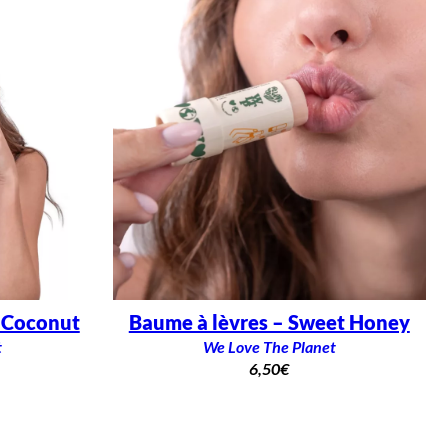
y Coconut
Baume à lèvres – Sweet Honey
t
We Love The Planet
6,50
€