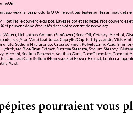
aumeUni.
nt aux végans. Les produits Q+A ne sont pas testés sur les animaux et ne 
: Retirez le couvercle du pot. Lavez le pot et séchezle. Nos couvercles et
 % et peuvent donc être jetés dans votre centre de recyclage.
a (Water), Helianthus Annuus (Sunflower) Seed Oil, Cetearyl Alcohol, Glyc
rbadensis (Aloe Vera) Leaf Juice, Caprylic/Capric Triglyceride, Vitis Vini
uronate, Sodium Hyaluronate Crosspolymer, Polyglutamic Acid, Simmon
, Hydrolyzed Rice Bran Extract, Sucrose Stearate, Sodium Stearoyl Gluta
zyl Alcohol, Sodium Benzoate, Xanthan Gum, CocoGlucoside, Coconut A
id, Lonicera Caprifolium (Honeysuckle) Flower Extract, Lonicera Japoni
itric Acid.
pépites pourraient vous pl