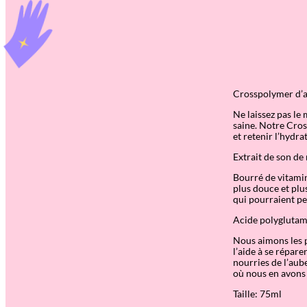
Crosspolymer d’a
Ne laissez pas le 
saine. Notre Cros
et retenir l’hydra
Extrait de son de 
Bourré de vitamin
plus douce et plu
qui pourraient pe
Acide polygluta
Nous aimons les p
l’aide à se répare
nourries de l’aub
où nous en avons 
Taille: 75ml