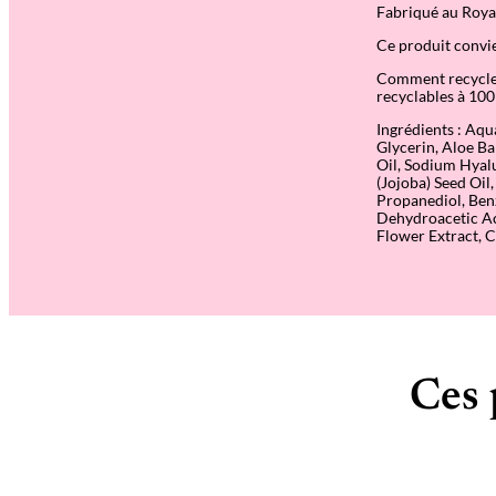
Fabriqué au Roy
Ce produit convie
Comment recycler 
recyclables à 100
Ingrédients : Aqu
Glycerin, Aloe Ba
Oil, Sodium Hyal
(Jojoba) Seed Oil
Propanediol, Ben
Dehydroacetic Ac
Flower Extract, C
Ces 