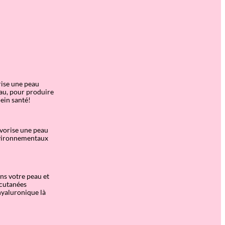
orise une peau
eau, pour produire
lein santé!
avorise une peau
environnementaux
ns votre peau et
 cutanées
hyaluronique là