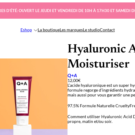
ES D’ÉTÉ: OUVERT LE JEUDI ET VENDREDI DE 10H À 17H30 ET SAMEDI D
Eshop
La boutique
Les marques
Le studio
Contact
Hyaluronic A
Moisturiser
Q+A
12,00
€
L’acide hyaluronique est un super hy
formule regorge d’ingrédients hydr
mais aussi pour vous garantir une pe
97.5% Formule Naturelle
CrueltyFr
Comment utiliser Hyaluronic Acid 
propre, matin et/ou soir.