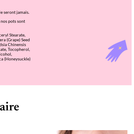
le seront jamais.
 nos pots sont
eryl Stearate,
fera (Grape) Seed
dsia Chinensis
mate, Tocopherol,
lcohol,
ca (Honeysuckle)
aire