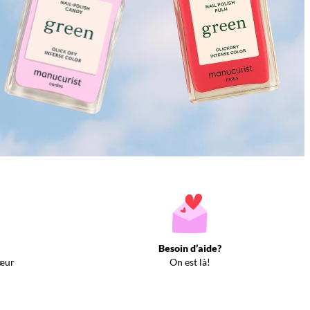
Besoin d’aide?
œur
On est là!