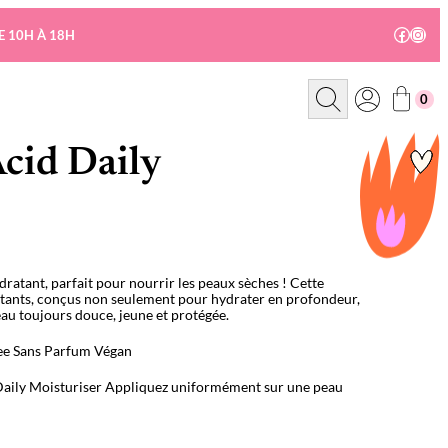
Facebo
Insta
E 10H À 18H
R
0
e
c
h
e
cid Daily
r
c
h
e
dratant, parfait pour nourrir les peaux sèches ! Cette
atants, conçus non seulement pour hydrater en profondeur,
au toujours douce, jeune et protégée.
ee
Sans Parfum
Végan
Daily Moisturiser Appliquez uniformément sur une peau