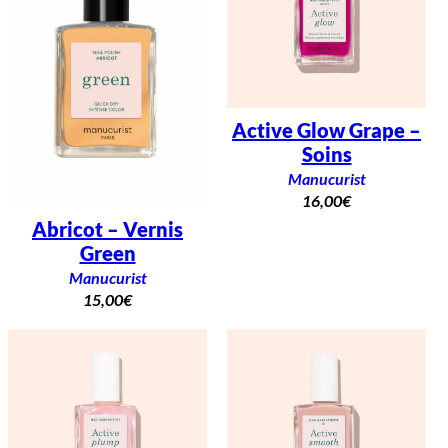
Active Glow Grape –
Soins
Manucurist
16,00
€
Abricot – Vernis
Green
Manucurist
15,00
€