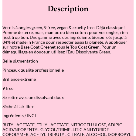
é
Description
d
e
J
a
Vernis à ongles green, 9 free, vegan & cruelty free. Déjà classique !
d
Pomme de terre, maïs, manioc ou bien coton : pour vos ongles, rien
e
n’est trop bon. Une gamme avec des ingrédients biosourcés jusqu’à
–
84% et made in France pour respecter aussi la planète. À appliquer
V
sur notre Base Coat Greenet sous le Top Coat Green. Pour un
e
démaquillage en douceur, utilisez l’Eau Dissolvante Green.
r
n
Belle pigmentation
i
s
Pinceaux qualité professionnelle
G
r
Brillance extrême
e
e
9 free
n
Se retire avec un dissolvant doux
Sèche à l’air libre
Ingrédients / INCI
BUTYL ACETATE, ETHYL ACETATE, NITROCELLULOSE, ADIPIC
ACID/NEOPENTYL GLYCOL/TRIMELLITIC ANHYDRIDE
COPOLYMER, ACETYL TRIBUTYL CITRATE, ALCOHOL, ISOPROPYL