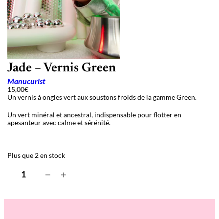
Jade – Vernis Green
Manucurist
15,00
€
Un vernis à ongles vert aux soustons froids de la gamme Green.
Un vert minéral et ancestral, indispensable pour flotter en
apesanteur avec calme et sérénité.
Plus que 2 en stock
q
−
+
u
a
n
t
i
t