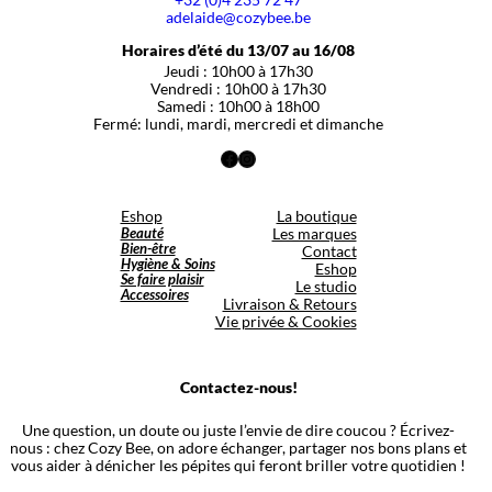
adelaide@cozybee.be
Horaires d’été du 13/07 au 16/08
Jeudi : 10h00 à 17h30
Vendredi : 10h00 à 17h30
Samedi : 10h00 à 18h00
Fermé: lundi, mardi, mercredi et dimanche
Facebook
Instagram
Eshop
La boutique
Beauté
Les marques
Bien-être
Contact
Hygiène & Soins
Eshop
Se faire plaisir
Le studio
Accessoires
Livraison & Retours
Vie privée & Cookies
Contactez-nous!
Une question, un doute ou juste l’envie de dire coucou ? Écrivez-
nous : chez Cozy Bee, on adore échanger, partager nos bons plans et
vous aider à dénicher les pépites qui feront briller votre quotidien !