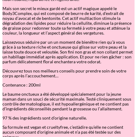
R
a
Mais son secret le mieux gardé est un actif magique appelé le
f
Body3Complex, qui est composé de beurre de karité, d’extrait de
f
noyau d’avocat et de bentonite. Cet actif multiaction stimule la
e
dégradation des lipides pour réduire la cellulite, diminue la présence
r
de graisse pour redonner toute sa fermeté à votre peau et atténue la
m
couleur, la longueur et l’aspect général des vergetures.
i
s
Laissezvous séduire par un un moment de bienêtre rien qu’à vous
s
grâce à sa texture riche et onctueuse qui glisse sur votre peau et la
a
laisse toute douce et veloutée. Son fini non gras et non collant permet
n
un habillage immédiat après application. Et pour ne rien gâcher : son
t
parfum délicatement floral enchantera votre odorat.
2
0
Découvrez tous nos meilleurs conseils pour prendre soin de votre
0
corps après l’accouchement…
m
l
Contenance : 200ml
Le baume onctueux a été développé spécialement pour la jeune
maman dans un souci de sécurité maximale. Testé cliniquement sous
contrôle dermatologique, il est hypoallergénique et ne contient pas
d’ingrédients déconseillés pendant la grossesse ou l’allaitement.
97 % des ingrédients sont d’origine naturelle.
Sa formule est vegan et crueltyfree, c’estàdire qu’elle ne contient
aucun composant d’origine animale et n’a pas été testée sur des
animaux