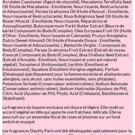
Acrylates Copolymer (Agent de viscosité), Macadamia Ternifolia Seed
Oil (Huile de Macadamia : Émolliente, Nourrissante, Restructurante
et Adoucissante), Persea Gratissima Oil (Huile d’Avocat : Émolliente,
Nourrissante et Restructurante), Rosa Rubiginosa Seed Oil (Huile de
Rosier Muscat : Émolliente, Nourrissante, Réparatrice et
Assouplissante), Butyrospermum Parkii Butter Extract (Beurre de
karité Composant du Body3Complex), Olea Europaea Fruit Oil (Huile
d’Olive : Émolliente, Nourrissante et Calmante), Prunus Amygdalus
Dulcis (Sweet Almond) Oil (Huile d’Amande Douce : Émolliente,
Nourrissante et Adoucissante), ), Bentonite (Argile : Composant du
Body3Complex), Persea Gratissima Fruit Extract (Extrait de noyau
d’avocat Composant du Body3Complex), Bixa Orellana Seed Extract
(Extrait d’Annatto : Émollient, Nourrissant et colorant naturel
végétal), Tocopherol (Antioxydant), Lecithin (Émollient et
Émulsionnant), Squalene (Émollient d’origine végétale), Parfum
(Développé spécifiquement pour la femme enceinte et allaitante sans
allergène, sans alcool, sans huiles essentielles, sans phtalates),
Potassium Sorbate (Conservateur antimicrobien), Sodium Benzoate
(Conservateur antimicrobien), Sodium Hydroxide (Ajusteur de PH),
Citric Acid (Ajusteur de PH), Phytic Acid (Chélatant), BetaSitosterol
(Stabilisant).
La fragrance du baume onctueux est douce et légère. Elle revêt un
accord végétal en tête qui apporte une fraîcheur délicate. Elle se
poursuit sur un ensemble floral de roses et pivoines sur un fond
ambré et musqué
Les fragrances Daylily Paris ont été développées spécialement pour la