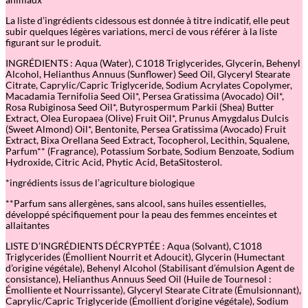
La liste d’ingrédients cidessous est donnée à titre indicatif, elle peut
subir quelques légères variations, merci de vous référer à la liste
figurant sur le produit.
INGRÉDIENTS : Aqua (Water), C1018 Triglycerides, Glycerin, Behenyl
Alcohol, Helianthus Annuus (Sunflower) Seed Oil, Glyceryl Stearate
Citrate, Caprylic/Capric Triglyceride, Sodium Acrylates Copolymer,
Macadamia Ternifolia Seed Oil*, Persea Gratissima (Avocado) Oil*,
Rosa Rubiginosa Seed Oil*, Butyrospermum Parkii (Shea) Butter
Extract, Olea Europaea (Olive) Fruit Oil*, Prunus Amygdalus Dulcis
(Sweet Almond) Oil*, Bentonite, Persea Gratissima (Avocado) Fruit
Extract, Bixa Orellana Seed Extract, Tocopherol, Lecithin, Squalene,
Parfum** (Fragrance), Potassium Sorbate, Sodium Benzoate, Sodium
Hydroxide, Citric Acid, Phytic Acid, BetaSitosterol.
*ingrédients issus de l’agriculture biologique
**Parfum sans allergènes, sans alcool, sans huiles essentielles,
développé spécifiquement pour la peau des femmes enceintes et
allaitantes
LISTE D’INGRÉDIENTS DÉCRYPTÉE : Aqua (Solvant), C1018
Triglycerides (Émollient Nourrit et Adoucit), Glycerin (Humectant
d’origine végétale), Behenyl Alcohol (Stabilisant d’émulsion Agent de
consistance), Helianthus Annuus Seed Oil (Huile de Tournesol :
Émolliente et Nourrissante), Glyceryl Stearate Citrate (Émulsionnant),
Caprylic/Capric Triglyceride (Émollient d’origine végétale), Sodium