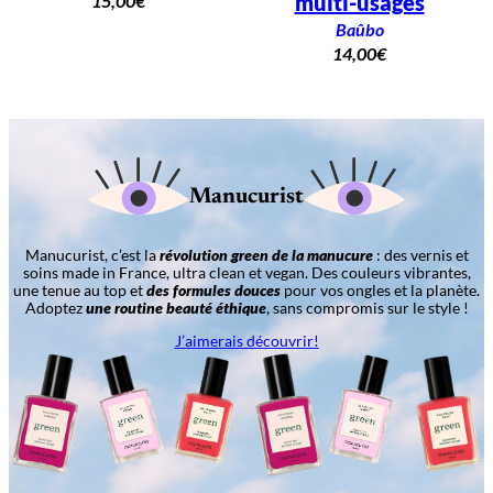
multi-usages
15,00
€
Baûbo
14,00
€
Manucurist
Manucurist, c’est la
révolution green de la manucure
: des vernis et
soins made in France, ultra clean et vegan. Des couleurs vibrantes,
une tenue au top et
des formules douces
pour vos ongles et la planète.
Adoptez
une routine beauté éthique
, sans compromis sur le style !
J’aimerais découvrir!