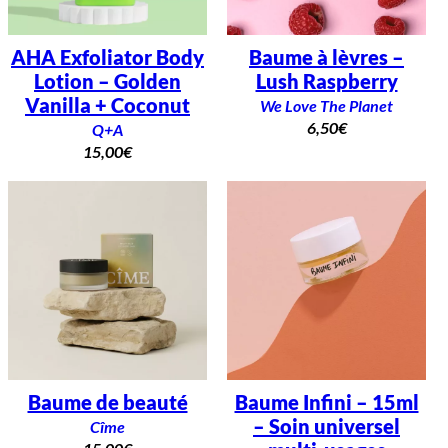
AHA Exfoliator Body
Baume à lèvres –
Lotion – Golden
Lush Raspberry
Vanilla + Coconut
We Love The Planet
6,50
€
Q+A
15,00
€
Baume de beauté
Baume Infini – 15ml
– Soin universel
Cîme