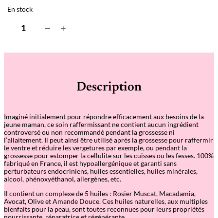
En stock
q
−
+
u
a
n
t
i
t
é
Description
d
e
L
e
Imaginé initialement pour répondre efficacement aux besoins de la
B
jeune maman, ce soin raffermissant ne contient aucun ingrédient
a
controversé ou non recommandé pendant la grossesse ni
u
l’allaitement. Il peut ainsi être utilisé après la grossesse pour raffermir
m
le ventre et réduire les vergetures par exemple, ou pendant la
e
grossesse pour estomper la cellulite sur les cuisses ou les fesses. 100%
O
fabriqué en France, il est hypoallergénique et garanti sans
n
perturbateurs endocriniens, huiles essentielles, huiles minérales,
c
alcool, phénoxyéthanol, allergènes, etc.
t
u
Il contient un complexe de 5 huiles : Rosier Muscat, Macadamia,
e
Avocat, Olive et Amande Douce. Ces huiles naturelles, aux multiples
u
bienfaits pour la peau, sont toutes reconnues pour leurs propriétés
x
nourrissante, réparatrice et régénérante.