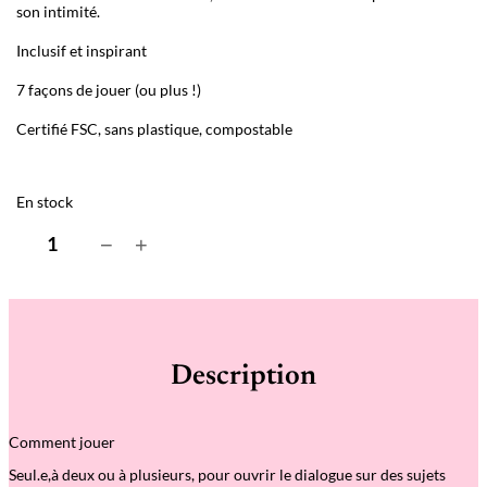
son intimité.
Inclusif et inspirant
7 façons de jouer (ou plus !)
Certifié FSC, sans plastique, compostable
En stock
q
−
+
u
a
n
t
i
t
é
Description
d
e
L
e
Comment jouer
j
e
Seul.e,à deux ou à plusieurs, pour ouvrir le dialogue sur des sujets
u