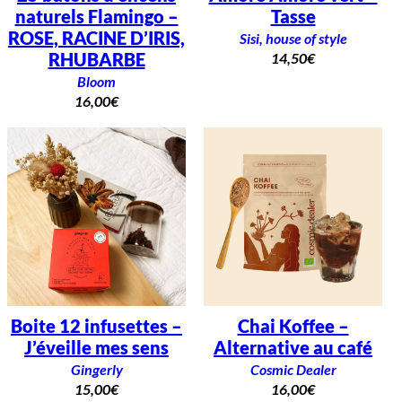
naturels Flamingo –
Tasse
ROSE, RACINE D’IRIS,
Sisi, house of style
RHUBARBE
14,50
€
Bloom
16,00
€
Boite 12 infusettes –
Chai Koffee –
J’éveille mes sens
Alternative au café
Gingerly
Cosmic Dealer
15,00
€
16,00
€