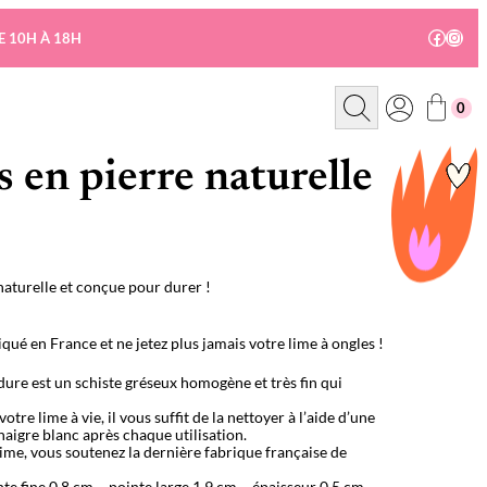
Facebo
Insta
E 10H À 18H
R
0
e
c
h
e
 en pierre naturelle
r
c
h
e
naturelle et conçue pour durer !
qué en France et ne jetez plus jamais votre lime à ongles !
 dure est un schiste gréseux homogène et très fin qui
otre lime à vie, il vous suffit de la nettoyer à l’aide d’une
naigre blanc après chaque utilisation.
lime, vous soutenez la dernière fabrique française de
e fine 0,8 cm – pointe large 1,9 cm – épaisseur 0,5 cm –