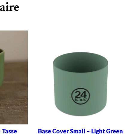
aire
 Tasse
Base Cover Small – Light Green