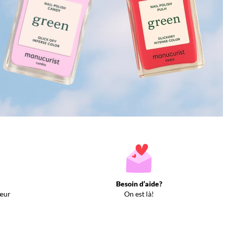
Besoin d’aide?
œur
On est là!