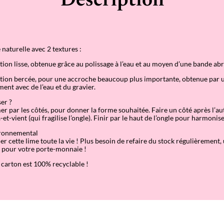
Description
aturelle avec 2 textures :
ition lisse, obtenue grâce au polissage à l’eau et au moyen d’une bande abr
ition bercée, pour une accroche beaucoup plus importante, obtenue par 
nt avec de l’eau et du gravier.
er ?
 par les côtés, pour donner la forme souhaitée. Faire un côté après l’aut
-vient (qui fragilise l’ongle). Finir par le haut de l’ongle pour harmonise
ronnemental
r cette lime toute la vie ! Plus besoin de refaire du stock régulièrement,
t pour votre porte-monnaie !
carton est 100% recyclable !