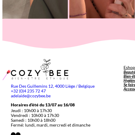
Esho
Beaut
Bien-ê
Hygièn
Se fair
Rue Des Guillemins 12, 4000 Liège / Belgique
Access
+32 (0)4 235 72 47
adelaide@cozybee.be
Horaires d’été du 13/07 au 16/08
Jeudi : 10h00 à 17h30
Vendredi : 10h00 à 17h30
Samedi : 10h00 à 18h00
Fermé: lundi, mardi, mercredi et dimanche
Facebook
Instagram