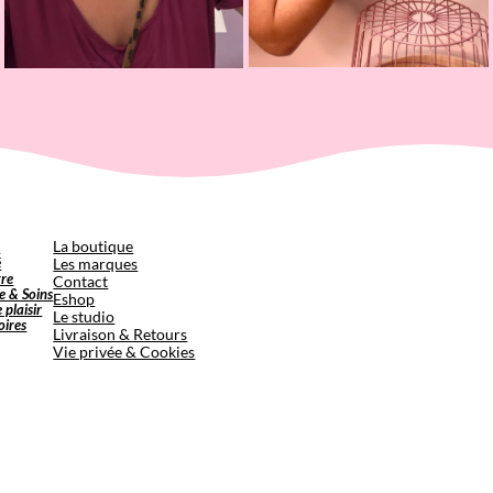
p
La boutique
é
Les marques
tre
Contact
e & Soins
Eshop
e plaisir
Le studio
oires
Livraison & Retours
Vie privée & Cookies