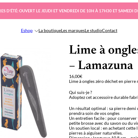
ES D’ÉTÉ: OUVERT LE JEUDI ET VENDREDI DE 10H À 17H30 ET SAMEDI D
Eshop
La boutique
Les marques
Le studio
Contact
Lime à ongles
– Lamazuna
16,00
€
Lime à ongles zéro déchet en pierre 
Qui suis-je ?
Adoptez cet accessoire durable fabri
Un résultat optimal : sa pierre demi
prendra soin de vos ongles
Un entretien facile : pour conserver v
petite brosse avec du savon ou du vi
Un soutien local : en achetant cette 
pierres à aiguiser naturelles.
Dimension : longueur 10,8 cm – point