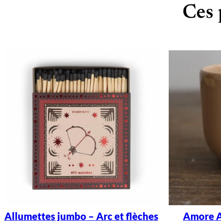
Ces 
Allumettes jumbo – Arc et flèches
Amore A