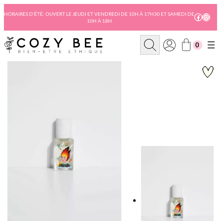
Aller
au
HORAIRES D’ÉTÉ: OUVERT LE JEUDI ET VENDREDI DE 10H À 17H30 ET SAMEDI DE
Facebo
Insta
10H À 18H
contenu
R
0
e
c
h
e
r
c
h
e