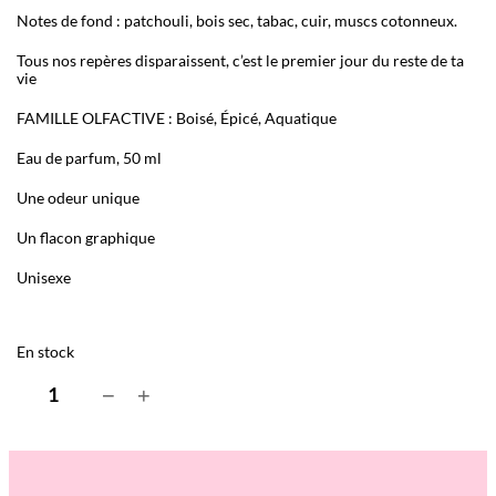
Notes de fond : patchouli, bois sec, tabac, cuir, muscs cotonneux.
Tous nos repères disparaissent, c’est le premier jour du reste de ta
vie
FAMILLE OLFACTIVE : Boisé, Épicé, Aquatique
Eau de parfum, 50 ml
Une odeur unique
Un flacon graphique
Unisexe
En stock
q
−
+
u
a
n
t
i
t