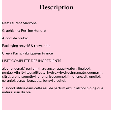
é
Description
d
e
L
O
Nez: Laurent Marrone
S
T
Graphisme: Perrine Honoré
I
N
Alcool de blé bio
T
R
Packaging recyclé & recyclable
A
N
Créé à Paris, Fabriqué en France
S
L
LISTE COMPLÈTE DES INGRÉDIENTS
A
T
alcohol denat.*, parfum (fragrance), aqua (water), linalool,
I
pentaerythrityl tetraditbutyl hydroxyhydrocinnamate, coumarin,
O
citral, alphaisomethyl ionone, isoeugenol, limonene, citronellol,
N
geraniol, benzyl benzoate, benzyl alcohol.
–
*L’alcool utilisé dans cette eau de parfum est un alcool biologique
E
naturel issu du blé.
a
u
d
e
P
a