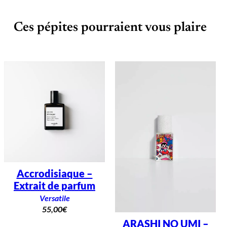
r
f
u
Ces pépites pourraient vous plaire
m
1
5
m
l
Accrodisiaque –
Extrait de parfum
Versatile
55,00
€
ARASHI NO UMI –