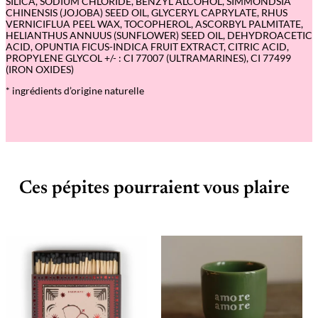
SILICA, SODIUM CHLORIDE, BENZYL ALCOHOL, SIMMONDSIA
CHINENSIS (JOJOBA) SEED OIL, GLYCERYL CAPRYLATE, RHUS
VERNICIFLUA PEEL WAX, TOCOPHEROL, ASCORBYL PALMITATE,
HELIANTHUS ANNUUS (SUNFLOWER) SEED OIL, DEHYDROACETIC
ACID, OPUNTIA FICUS-INDICA FRUIT EXTRACT, CITRIC ACID,
PROPYLENE GLYCOL +/- : CI 77007 (ULTRAMARINES), CI 77499
(IRON OXIDES)
* ingrédients d’origine naturelle
Ces pépites pourraient vous plaire