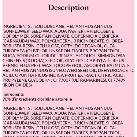
Description
INGREDIENTS : ISODODECANE, HELIANTHUS ANNUUS
(SUNFLOWER) SEED WAX, AQUA (WATER), VP/EICOSENE
COPOLYMER, SORBITAN OLIVATE, COPERNICIA CERIFERA
(CARNAUBA) WAX, POLYGLYCERYL-3 RICINOLEATE, SHOREA
ROBUSTA RESIN, CELLULOSE, OCTYLDODECANOL, OLEA
EUROPAEA (OLIVE) OIL UNSAPONIFIABLES, PROPANEDIOL,
SILICA, SODIUM CHLORIDE, BENZYL ALCOHOL, SIMMONDSIA
CHINENSIS (JOJOBA) SEED OIL, GLYCERYL CAPRYLATE, RHUS
VERNICIFLUA PEEL WAX, TOCOPHEROL, ASCORBYL PALMITATE,
HELIANTHUS ANNUUS (SUNFLOWER) SEED OIL, DEHYDROACETIC
ACID, OPUNTIA FICUS-INDICA FRUIT EXTRACT, CITRIC ACID,
PROPYLENE GLYCOL +/- : CI 77007 (ULTRAMARINES), CI 77499
(IRON OXIDES)
Ingrédients
90% d’ingrédients d’origine naturelle
INGREDIENTS : ISODODECANE, HELIANTHUS ANNUUS
(SUNFLOWER) SEED WAX, AQUA (WATER), VP/EICOSENE
COPOLYMER, SORBITAN OLIVATE, COPERNICIA CERIFERA
(CARNAUBA) WAX, POLYGLYCERYL-3 RICINOLEATE, SHOREA
ROBUSTA RESIN, CELLULOSE, OCTYLDODECANOL, OLEA
EUROPAEA (OLIVE) OIL UNSAPONIFIABLES, PROPANEDIOL,