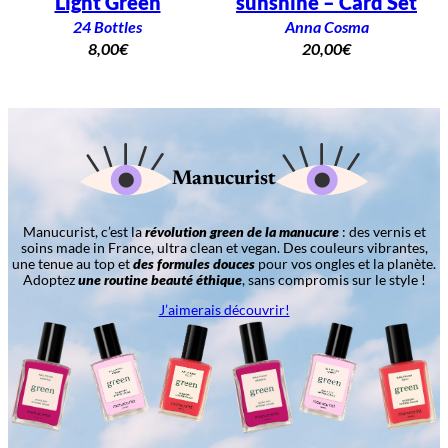
Light Green
sunshine – Card Set
24 Bottles
Anna Cosma
8,00
€
20,00
€
Manucurist
Manucurist, c’est la
révolution green de la manucure
: des vernis et
soins made in France, ultra clean et vegan. Des couleurs vibrantes,
une tenue au top et
des formules douces
pour vos ongles et la planète.
Adoptez
une routine beauté éthique
, sans compromis sur le style !
J’aimerais découvrir!