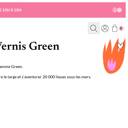
Facebo
Insta
E 10H À 18H
R
0
e
c
h
e
Vernis Green
r
c
h
e
 gamme Green.
 le large et s’aventurer 20 000 lieues sous les mers.