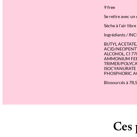
9 free
Se retire avec un
Sèche à l’air libre
Ingrédients / INC
BUTYL ACETATE,
ACID/NEOPENTY
ALCOHOL, CI 77
AMMONIUM FERR
TRIMER/POLYCAP
ISOCYANURATE T
PHOSPHORIC ACI
Biosourcés à 78,
Ces 