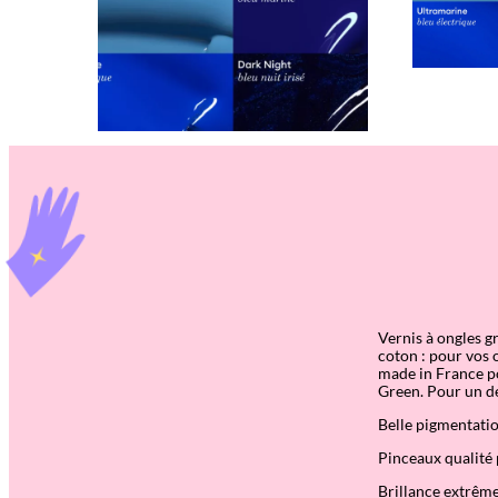
Vernis à ongles g
coton : pour vos 
made in France po
Green. Pour un dé
Belle pigmentati
Pinceaux qualité 
Brillance extrêm