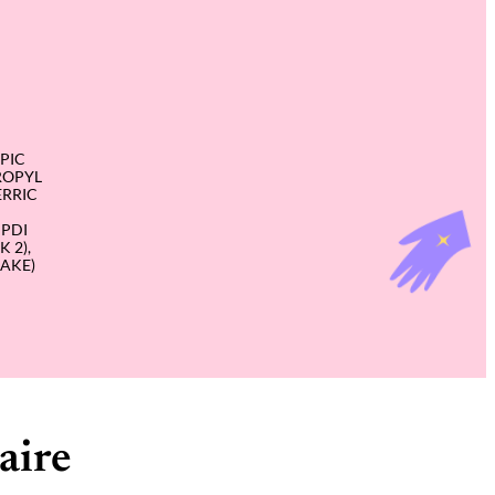
IPIC
ROPYL
ERRIC
IPDI
 2),
LAKE)
aire