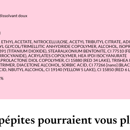
 dissolvant doux
I
 ETHYL ACETATE, NITROCELLULOSE, ACETYL TRIBUTYL CITRATE, AD
L GLYCOL/TRIMELLITIC ANHYDRIDE COPOLYMER, ALCOHOL, ISOP
891 (TITANIUM DIOXIDE), STEARALKONIUM BENTONITE, CI 77510 (F
OCYANIDE), ACRYLATES COPOLYMER, HEA IPDI ISOCYANURATE
ROLACTONE DIOL COPOLYMER, CI 15880 (RED 34 LAKE), TRISHEA 
RIMER, DIACETONE ALCOHOL, SORBIC ACID, CI 77266 [nano] (BLACK
D, NBUTYL ALCOHOL, CI 19140 (YELLOW 5 LAKE), CI 15850 (RED 6 
5%
pépites pourraient vous pl