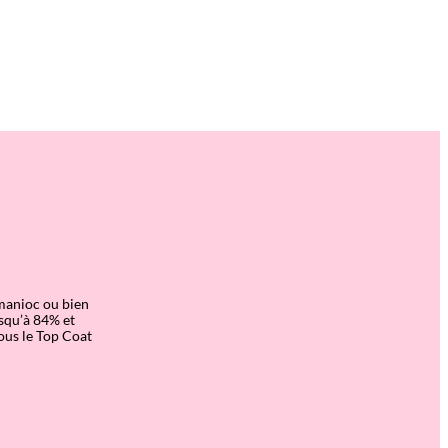
 manioc ou bien
usqu’à 84% et
ous le Top Coat