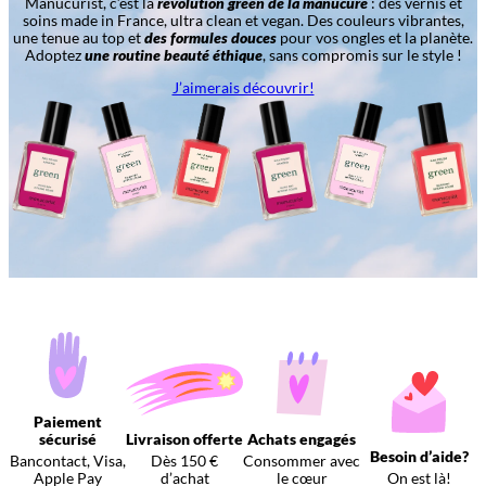
Manucurist, c’est la
révolution green de la manucure
: des vernis et
soins made in France, ultra clean et vegan. Des couleurs vibrantes,
une tenue au top et
des formules douces
pour vos ongles et la planète.
Adoptez
une routine beauté éthique
, sans compromis sur le style !
J’aimerais découvrir!
Paiement
sécurisé
Livraison offerte
Achats engagés
Besoin d’aide?
Bancontact, Visa,
Dès 150 €
Consommer avec
Apple Pay
d’achat
le cœur
On est là!