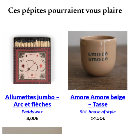
Ces pépites pourraient vous plaire
Allumettes jumbo –
Amore Amore beige
Arc et flèches
– Tasse
Paddywax
Sisi, house of style
8,00
€
14,50
€