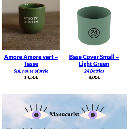
Amore Amore vert –
Base Cover Small –
Tasse
Light Green
Sisi, house of style
24 Bottles
14,50
€
8,00
€
Manucurist