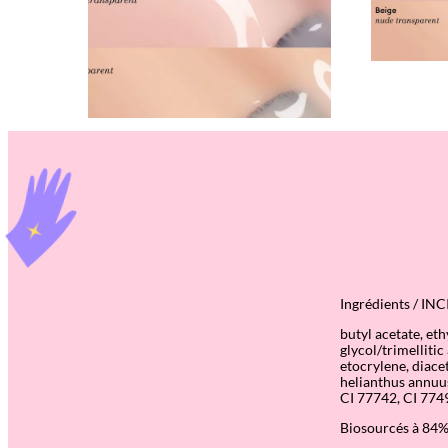
Ingrédients / INC
butyl acetate, eth
glycol/trimelliti
etocrylene, diace
helianthus annuus 
CI 77742, CI 7749
Biosourcés à 84