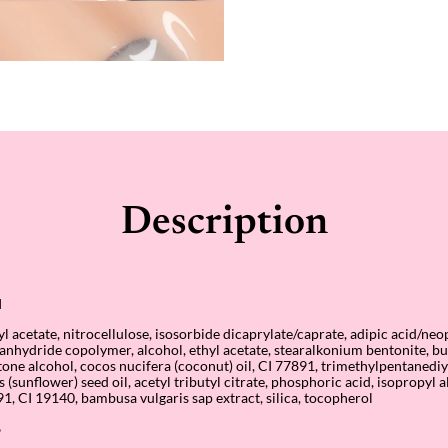
Description
I
yl acetate, nitrocellulose, isosorbide dicaprylate/caprate, adipic acid/neo
c anhydride copolymer, alcohol, ethyl acetate, stearalkonium bentonite, bu
tone alcohol, cocos nucifera (coconut) oil, CI 77891, trimethylpentanediy
(sunflower) seed oil, acetyl tributyl citrate, phosphoric acid, isopropyl 
1, CI 19140, bambusa vulgaris sap extract, silica, tocopherol
%