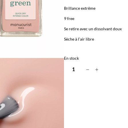
Brillance extrême
9 free
Se retire avec un dissolvant doux
Sèche à l’air libre
En stock
q
−
+
u
a
n
t
i
t
é
d
e
P
a
l
e