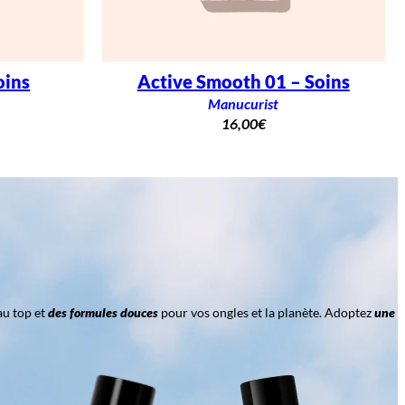
oins
Active Smooth 01 – Soins
Manucurist
16,00
€
au top et
des formules douces
pour vos ongles et la planète. Adoptez
une