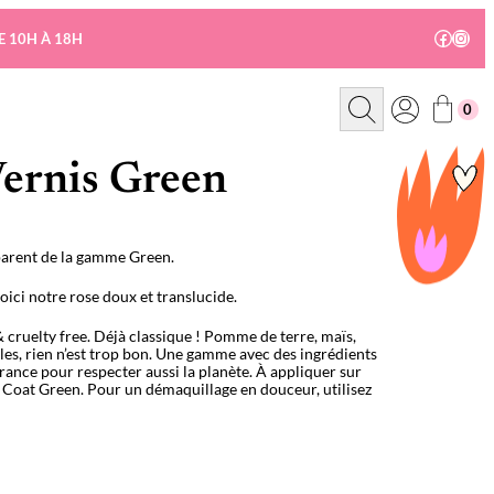
Facebo
Insta
E 10H À 18H
R
0
e
c
h
e
Vernis Green
r
c
h
e
sparent de la gamme Green.
voici notre rose doux et translucide.
& cruelty free. Déjà classique ! Pomme de terre, maïs,
es, rien n’est trop bon. Une gamme avec des ingrédients
ance pour respecter aussi la planète. À appliquer sur
 Coat Green. Pour un démaquillage en douceur, utilisez