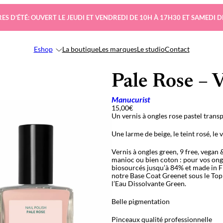
ES D’ÉTÉ: OUVERT LE JEUDI ET VENDREDI DE 10H À 17H30 ET SAMEDI D
Eshop
La boutique
Les marques
Le studio
Contact
Pale Rose – 
Manucurist
15,00
€
Un vernis à ongles rose pastel tran
Une larme de beige, le teint rosé, le 
Vernis à ongles green, 9 free, vegan 
manioc ou bien coton : pour vos ongl
biosourcés jusqu’à 84% et made in Fr
notre Base Coat Greenet sous le Top
l’Eau Dissolvante Green.
Belle pigmentation
Pinceaux qualité professionnelle