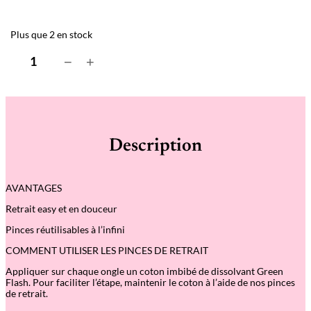
Plus que 2 en stock
q
−
+
u
a
n
t
i
t
é
Description
d
e
P
i
AVANTAGES
n
c
Retrait easy et en douceur
e
s
Pinces réutilisables à l’infini
d
e
COMMENT UTILISER LES PINCES DE RETRAIT
r
e
Appliquer sur chaque ongle un coton imbibé de dissolvant Green
t
Flash. Pour faciliter l’étape, maintenir le coton à l’aide de nos pinces
r
de retrait.
a