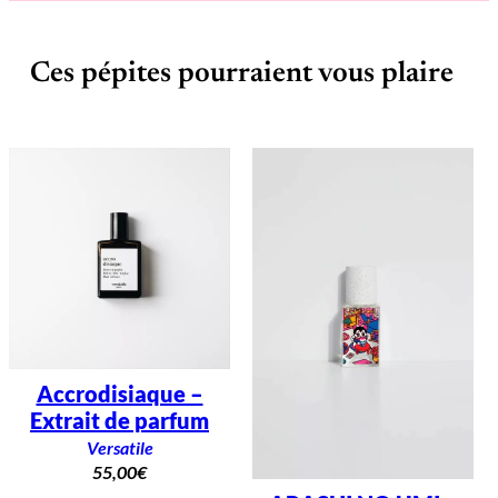
m
1
0
0
Ces pépites pourraient vous plaire
m
l
Accrodisiaque –
Extrait de parfum
Versatile
55,00
€