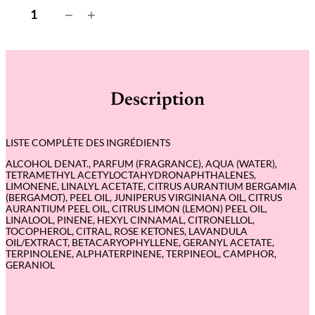
q
−
+
u
a
n
t
i
t
é
Description
d
e
S
H
LISTE COMPLÈTE DES INGRÉDIENTS
I
F
ALCOHOL DENAT., PARFUM (FRAGRANCE), AQUA (WATER),
U
TETRAMETHYL ACETYLOCTAHYDRONAPHTHALENES,
M
LIMONENE, LINALYL ACETATE, CITRUS AURANTIUM BERGAMIA
I
(BERGAMOT), PEEL OIL, JUNIPERUS VIRGINIANA OIL, CITRUS
–
AURANTIUM PEEL OIL, CITRUS LIMON (LEMON) PEEL OIL,
E
LINALOOL, PINENE, HEXYL CINNAMAL, CITRONELLOL,
a
TOCOPHEROL, CITRAL, ROSE KETONES, LAVANDULA
u
OIL/EXTRACT, BETACARYOPHYLLENE, GERANYL ACETATE,
d
TERPINOLENE, ALPHATERPINENE, TERPINEOL, CAMPHOR,
e
GERANIOL
p
a
r
f
u