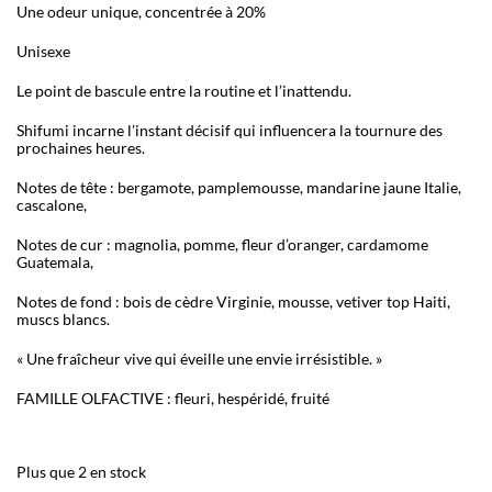
Une odeur unique, concentrée à 20%
Unisexe
Le point de bascule entre la routine et l’inattendu.
Shifumi incarne l’instant décisif qui influencera la tournure des
prochaines heures.
Notes de tête : bergamote, pamplemousse, mandarine jaune Italie,
cascalone,
Notes de c
ur : magnolia, pomme, fleur d’oranger, cardamome
Guatemala,
Notes de fond : bois de c
èdre Virginie, mousse, vetiver top Haiti,
muscs blancs.
« Une fraîcheur vive qui éveille une envie irrésistible. »
FAMILLE OLFACTIVE : fleuri, hespéridé, fruité
Plus que 2 en stock