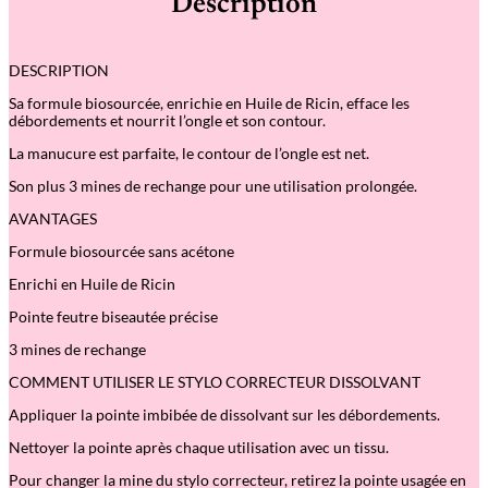
Description
d
e
S
t
DESCRIPTION
y
l
Sa formule biosourcée, enrichie en Huile de Ricin, efface les
o
débordements et nourrit l’ongle et son contour.
C
o
La manucure est parfaite, le contour de l’ongle est net.
r
r
Son plus 3 mines de rechange pour une utilisation prolongée.
e
c
AVANTAGES
t
e
Formule biosourcée sans acétone
u
r
Enrichi en Huile de Ricin
D
Pointe feutre biseautée précise
i
s
3 mines de rechange
s
o
COMMENT UTILISER LE STYLO CORRECTEUR DISSOLVANT
l
v
Appliquer la pointe imbibée de dissolvant sur les débordements.
a
n
Nettoyer la pointe après chaque utilisation avec un tissu.
t
Pour changer la mine du stylo correcteur, retirez la pointe usagée en