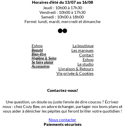
Horaires d’été du 13/07 au 16/08
Jeudi : 10h00 à 17h30
Vendredi : 10h00 à 17h30
Samedi : 10h00 à 18h00
Fermé: lundi, mardi, mercredi et dimanche
Facebook
Instagram
Eshop
La boutique
Beauté
Les marques
Bien-être
Contact
Hygiène & Soins
Eshop
Se faire plaisir
Le studio
Accessoires
Livraison & Retours
Vie privée & Cookies
Contactez-nous!
Une question, un doute ou juste l’envie de dire coucou ? Écrivez-
nous : chez Cozy Bee, on adore échanger, partager nos bons plans et
vous aider à dénicher les pépites qui feront briller votre quotidien !
Nous contacter
Paiements sécurisés