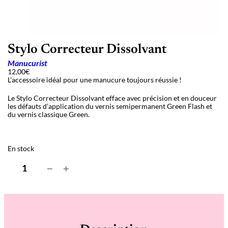
Stylo Correcteur Dissolvant
Manucurist
12,00
€
L’accessoire idéal pour une manucure toujours réussie !
Le Stylo Correcteur Dissolvant efface avec précision et en douceur
les défauts d’application du vernis semipermanent Green Flash et
du vernis classique Green.
En stock
q
−
+
u
a
n
t
i
t
é