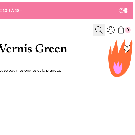
Facebo
Insta
E 10H À 18H
R
0
e
c
h
e
 Vernis Green
r
c
h
e
use pour les ongles et la planète.