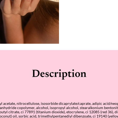
Description
yl acetate, nitrocellulose, isosorbide dicaprylate/caprate, adipic acid/neo
c anhydride copolymer, alcohol, isopropyl alcohol, stearalkonium bentonit
ibutyl citrate, ci 77891 (titanium dioxide), etocrylene, ci 12085 (red 36), 
conut) oil, sorbic acid, trimethylpentanediyl dibenzoate, ci 19140 (yellow