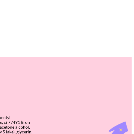
pentyl
e, ci 77491 (iron
diacetone alcohol,
 5 lake), glycerin,