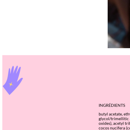
INGRÉDIENTS
butyl acetate, eth
glycol/trimelliti
oxides), acetyl tr
cocos nucifera (co