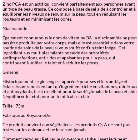
c
Zinc PCA est un actif qui convient parfaitement aux personnes ayant
P
un type de peau grasse. Ce composé à base de sel aide à contrôler et à
C
équilibrer les niveaux de sébum sur la peau, tout en réduisant les
A
rougeurs et en minimisant les pores.
D
a
Niacinamide
i
l
Également connue sous le nom de vitamine B3, la niacinamide ne peut
y
pas être produite par votre corps, mais elle est essentielle dans votre
M
routine de soins de la peau si vous souffrez d’un teint inégal. Cet
o
ingrédient aux multiples talents possède des propriétés
i
antiimperfections, antirides et apaisantes pour la peau, qui
s
contribuent à unifier le teint et à réduire les pores.
t
u
Ginseng
r
i
Historiquement, le ginseng est apprécié pour ses effets antiâge et
s
éclaircissants, mais en tant qu’ingrédient riche en vitamines, minéraux
e
et antioxydants, il est excellent pour la santé globale de la peau et aide
r
à équilibrer le teint pour un teint frais et clair.
Taille : 75ml
Fabriqué au RoyaumeUni.
Ce produit convient aux végétaliens. Les produits Q+A ne sont pas
testés sur les animaux et ne le seront jamais.
Comment recycler : Retirer le couvercle du tube. Lavez le tube et