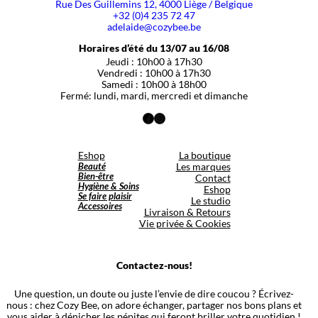
Rue Des Guillemins 12, 4000 Liège / Belgique
+32 (0)4 235 72 47
adelaide@cozybee.be
Horaires d’été du 13/07 au 16/08
Jeudi : 10h00 à 17h30
Vendredi : 10h00 à 17h30
Samedi : 10h00 à 18h00
Fermé: lundi, mardi, mercredi et dimanche
Facebook
Instagram
Eshop
La boutique
Beauté
Les marques
Bien-être
Contact
Hygiène & Soins
Eshop
Se faire plaisir
Le studio
Accessoires
Livraison & Retours
Vie privée & Cookies
Contactez-nous!
Une question, un doute ou juste l’envie de dire coucou ? Écrivez-
nous : chez Cozy Bee, on adore échanger, partager nos bons plans et
vous aider à dénicher les pépites qui feront briller votre quotidien !