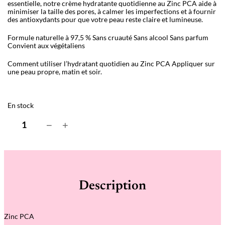
essentielle, notre crème hydratante quotidienne au Zinc PCA aide à
minimiser la taille des pores, à calmer les imperfections et à fournir
des antioxydants pour que votre peau reste claire et lumineuse.
Formule naturelle à 97,5 %
Sans cruauté
Sans alcool
Sans parfum
Convient aux végétaliens
Comment utiliser l’hydratant quotidien au Zinc PCA Appliquer sur
une peau propre, matin et soir.
En stock
q
−
+
u
a
n
t
i
t
é
Description
d
e
Z
i
Zinc PCA
n