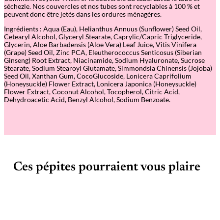
séchezle. Nos couvercles et nos tubes sont recyclables à 100 % et
peuvent donc être jetés dans les ordures ménagères.
Ingrédients : Aqua (Eau), Helianthus Annuus (Sunflower) Seed Oil,
Cetearyl Alcohol, Glyceryl Stearate, Caprylic/Capric Triglyceride,
Glycerin, Aloe Barbadensis (Aloe Vera) Leaf Juice, Vitis Vinifera
(Grape) Seed Oil, Zinc PCA, Eleutherococcus Senticosus (Siberian
Ginseng) Root Extract, Niacinamide, Sodium Hyaluronate, Sucrose
Stearate, Sodium Stearoyl Glutamate, Simmondsia Chinensis (Jojoba)
Seed Oil, Xanthan Gum, CocoGlucoside, Lonicera Caprifolium
(Honeysuckle) Flower Extract, Lonicera Japonica (Honeysuckle)
Flower Extract, Coconut Alcohol, Tocopherol, Citric Acid,
Dehydroacetic Acid, Benzyl Alcohol, Sodium Benzoate.
Ces pépites pourraient vous plaire