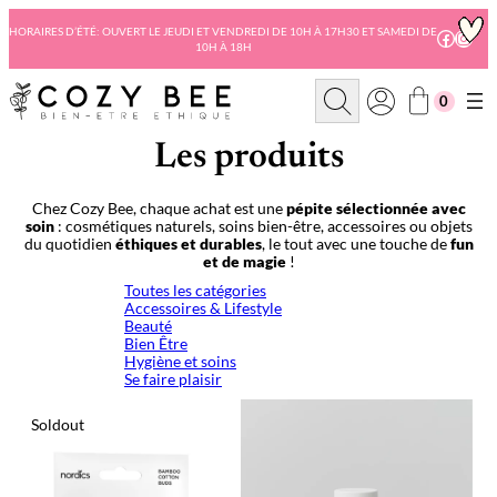
Aller
au
HORAIRES D’ÉTÉ: OUVERT LE JEUDI ET VENDREDI DE 10H À 17H30 ET SAMEDI DE
Facebo
Insta
10H À 18H
contenu
R
0
e
c
h
Les produits
e
r
c
Chez Cozy Bee, chaque achat est une
pépite sélectionnée avec
h
soin
: cosmétiques naturels, soins bien-être, accessoires ou objets
e
du quotidien
éthiques et durables
, le tout avec une touche de
fun
et de magie
!
Toutes les catégories
Accessoires & Lifestyle
Beauté
Bien Être
Hygiène et soins
Se faire plaisir
Soldout