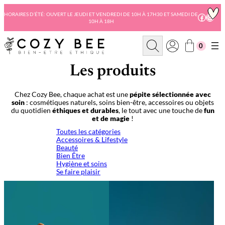
Aller
au
HORAIRES D’ÉTÉ: OUVERT LE JEUDI ET VENDREDI DE 10H À 17H30 ET SAMEDI DE
Facebo
Insta
10H À 18H
contenu
R
0
e
c
h
Les produits
e
r
c
Chez Cozy Bee, chaque achat est une
pépite sélectionnée avec
h
soin
: cosmétiques naturels, soins bien-être, accessoires ou objets
e
du quotidien
éthiques et durables
, le tout avec une touche de
fun
et de magie
!
Toutes les catégories
Accessoires & Lifestyle
Beauté
Bien Être
Hygiène et soins
Se faire plaisir