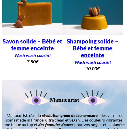
Savon solide – Bébé et
Shampoing solide –
femme enceinte
Bébé et femme
enceinte
Wash wash cousin!
7,50
€
Wash wash cousin!
10,00
€
Manucurist
Manucurist, c’est la
révolution green de la manucure
: des vernis et
soins made in France, ultra clean et vegan. Des couleurs vibrantes,
une tenue au top et
des formules douces
pour vos ongles et la planète.