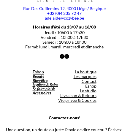
Rue Des Guillemins 12, 4000 Liège / Belgique
+32 (0)4 235 72 47
adelaide@cozybee.be
Horaires d’été du 13/07 au 16/08
Jeudi : 10h00 à 17h30
Vendredi : 10h00 à 17h30
Samedi : 10h00 à 18h00
Fermé: lundi, mardi, mercredi et dimanche
Facebook
Instagram
Eshop
La boutique
Beauté
Les marques
Bien-être
Contact
Hygiène & Soins
Eshop
Se faire plaisir
Le studio
Accessoires
Livraison & Retours
Vie privée & Cookies
Contactez-nous!
Une question, un doute ou juste l’envie de dire coucou ? Écrivez-